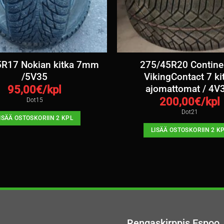
R17 Nokian kitka 7mm
275/45R20 Contine
/5V35
VikingContact 7 ki
ajomattomat / 4V
95,00
€/kpl
200,00
€/kpl
Dot15
Dot21
ISÄÄ OSTOSKORIIN 2 KPL
LISÄÄ OSTOSKORIIN 2 K
Rengaskirppis Espoo