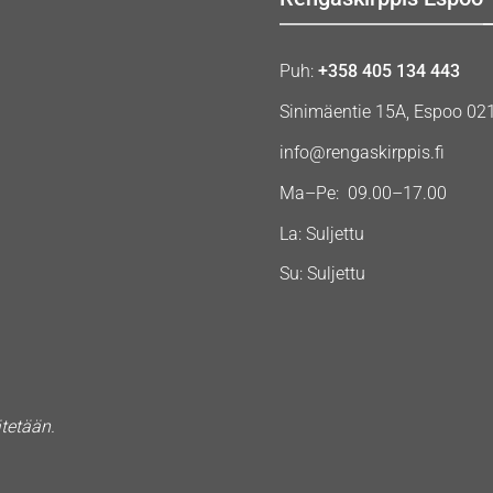
Puh:
+358 405 134 443
Sinimäentie 15A, Espoo 02
info@rengaskirppis.fi
Ma–Pe: 09.00–17.00
La: Suljettu
Su: Suljettu
ätetään.