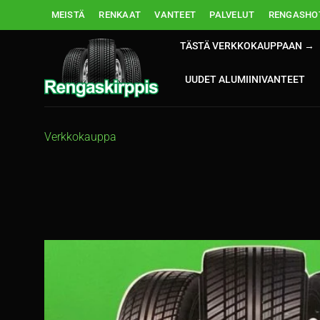
Skip
MEISTÄ
RENKAAT
VANTEET
PALVELUT
RENGASHOT
to
content
TÄSTÄ VERKKOKAUPPAAN →
UUDET ALUMIINIVANTEET
Verkkokauppa