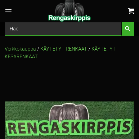
Skip
to
content
Verkkokauppa
/
KÄYTETYT RENKAAT
/
KÄYTETYT
KESÄRENKAAT