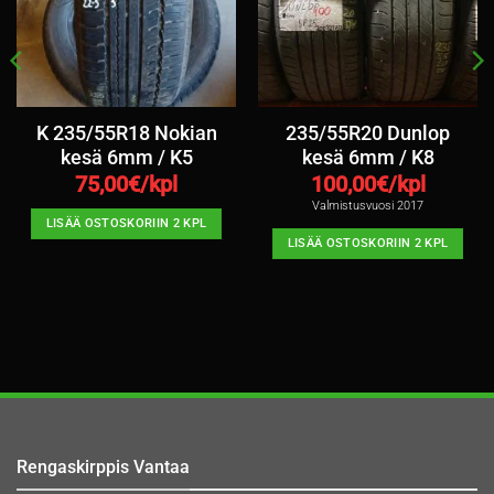
K 235/55R18 Nokian
235/55R20 Dunlop
kesä 6mm / K5
kesä 6mm / K8
75,00
€/kpl
100,00
€/kpl
Valmistusvuosi 2017
LISÄÄ OSTOSKORIIN 2 KPL
LISÄÄ OSTOSKORIIN 2 KPL
Rengaskirppis Vantaa