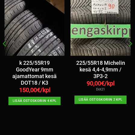
k 225/55R19
225/55R18 Michelin
GoodYear 9mm
kesä 4,4-4,9mm /
ajamattomat kesä
3P3-2
DOT18 / K3
90,00
€/kpl
150,00
€/kpl
Dot21
LISÄÄ OSTOSKORIIN 2 KPL
LISÄÄ OSTOSKORIIN 4 KPL