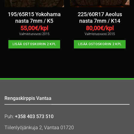
195/65R15 Yokohama
225/60R17 Aeolus
nasta 7mm / K5
nasta 7mm / K14
55,00
€/kpl
80,00
€/kpl
Valmistusvuosi 2015
Valmistusvuosi 2015
LISÄÄ OSTOSKORIIN 2 KPL
LISÄÄ OSTOSKORIIN 2 KPL
Rengaskirppis Vantaa
Puh:
+358 403 573 510
Tiilenlyöjänkuja 2, Vantaa 01720