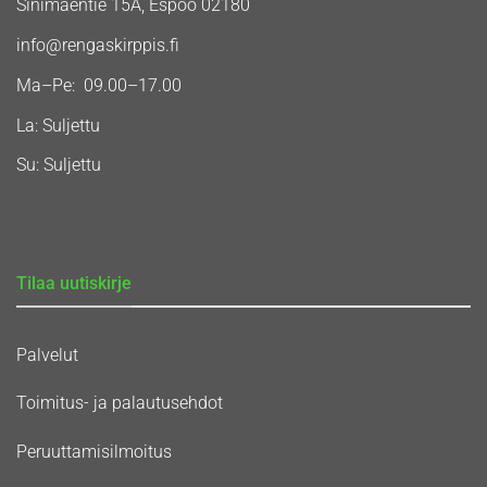
Sinimäentie 15A, Espoo 02180
info@rengaskirppis.fi
Ma–Pe: 09.00–17.00
La: Suljettu
Su: Suljettu
Tilaa uutiskirje
Palvelut
Toimitus- ja palautusehdot
Peruuttamisilmoitus