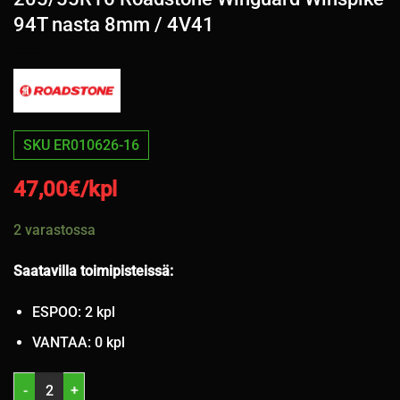
94T nasta 8mm / 4V41
SKU ER010626-16
47,00
€/kpl
2 varastossa
Saatavilla toimipisteissä:
ESPOO: 2 kpl
VANTAA: 0 kpl
205/55R16 Roadstone Winguard Winspike 94T nasta 8mm / 4V41 m