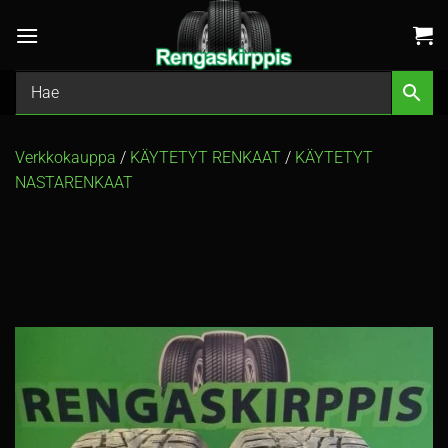
Skip
to
content
Verkkokauppa
/
KÄYTETYT RENKAAT
/
KÄYTETYT
NASTARENKAAT