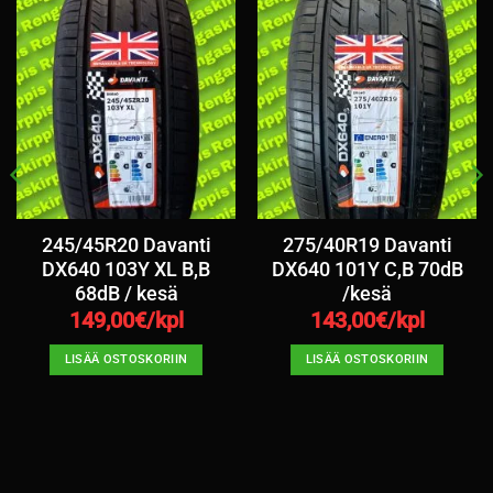
245/45R20 Davanti
275/40R19 Davanti
DX640 103Y XL B,B
DX640 101Y C,B 70dB
68dB / kesä
/kesä
149,00
€/kpl
143,00
€/kpl
LISÄÄ OSTOSKORIIN
LISÄÄ OSTOSKORIIN