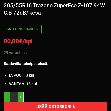
205/55R16 Trazano ZuperEco Z-107 94W
C,B 72dB/ kesä
SKU UR020424-07
80,00
€/kpl
29 varastossa
Saatavilla toimipisteissä:
ESPOO: 13 kpl
VANTAA: 16 kpl
205/55R16 Trazano ZuperEco Z-107 94W C,B 72dB/ kesä määrä
LISÄÄ OSTOSKORIIN