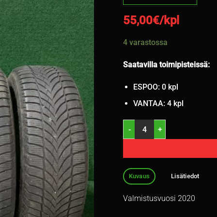
55,00
€/kpl
4 varastossa
Saatavilla toimipisteissä:
ESPOO: 0 kpl
VANTAA: 4 kpl
205/60R16 Goodyear UltraGrip 
Kuvaus
Lisätiedot
Valmistusvuosi 2020