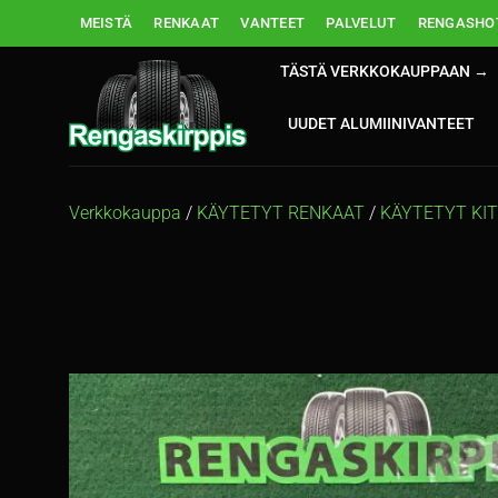
Skip
MEISTÄ
RENKAAT
VANTEET
PALVELUT
RENGASHOT
to
content
TÄSTÄ VERKKOKAUPPAAN →
UUDET ALUMIINIVANTEET
Verkkokauppa
/
KÄYTETYT RENKAAT
/
KÄYTETYT KI