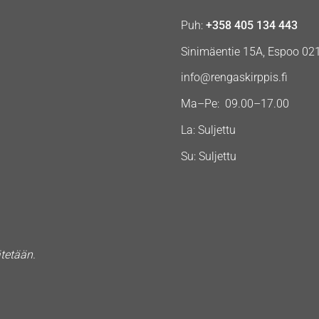
Puh:
+358 405 134 443
Sinimäentie 15A, Espoo 02
info@rengaskirppis.fi
Ma–Pe: 09.00–17.00
La: Suljettu
Su: Suljettu
ätetään.