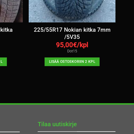
kitka
225/55R17 Nokian kitka 7mm
/5V35
95,00
€/kpl
Dot15
PL
LISÄÄ OSTOSKORIIN 2 KPL
Tilaa uutiskirje