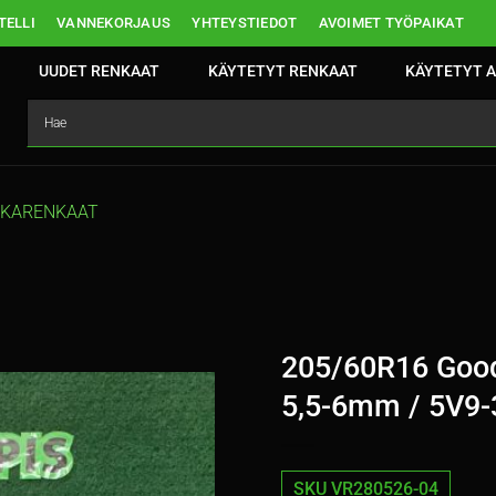
ELLI
VANNEKORJAUS
YHTEYSTIEDOT
AVOIMET TYÖPAIKAT
UUDET RENKAAT
KÄYTETYT RENKAAT
KÄYTETYT A
TKARENKAAT
205/60R16 Goody
5,5-6mm / 5V9-
SKU VR280526-04