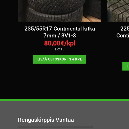
235/55R17 Continental kitka
225
7mm / 3V1-3
Conti
80,00
€/kpl
Dot15
LISÄÄ OSTOSKORIIN 4 KPL
L
Rengaskirppis Vantaa