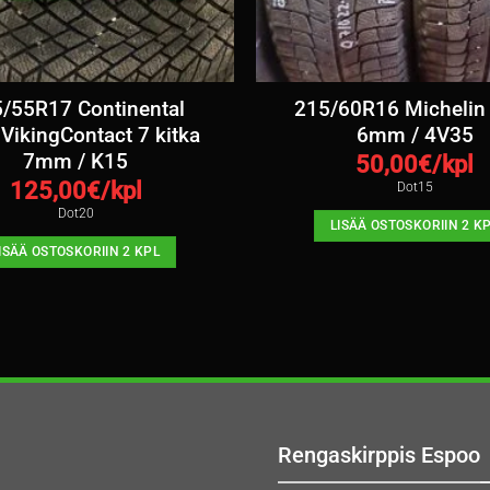
/55R17 Continental
215/60R16 Michelin 
VikingContact 7 kitka
6mm / 4V35
7mm / K15
50,00
€/kpl
125,00
€/kpl
Dot15
Dot20
LISÄÄ OSTOSKORIIN 2 K
ISÄÄ OSTOSKORIIN 2 KPL
Rengaskirppis Espoo