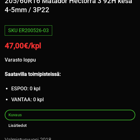
205/60R16 Matador Hectorra 3 92H kesä
4-5mm / 3P22
SKU ER200526-03
47,00
€/kpl
Varasto loppu
Saatavilla toimipisteissä:
ESPOO: 0 kpl
VANTAA: 0 kpl
Kuvaus
Lisätiedot
Valmistusvuosi 2018