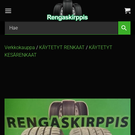
Skip
to
content
Verkkokauppa
/
KÄYTETYT RENKAAT
/
KÄYTETYT
KESÄRENKAAT