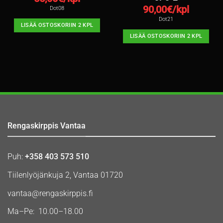
90,00
€/kpl
Dot08
Dot21
LISÄÄ OSTOSKORIIN 2 KPL
LISÄÄ OSTOSKORIIN 2 KPL
Rengaskirppis Vantaa
Puh:
+358 403 573 510
Tiilenlyöjänkuja 2, Vantaa 01720
vantaa@rengaskirppis.fi
Ma–Pe: 10.00–18.00