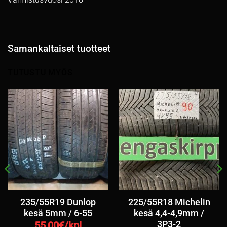
Samankaltaiset tuotteet
TUTUSTU MYÖS
235/55R19 Dunlop
225/55R18 Michelin
kesä 5mm / 6-55
kesä 4,4-4,9mm /
3P3-2
55,00
€/kpl