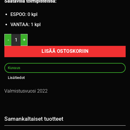
Saatavilla toimipisteissä:
ESPOO: 0 kpl
VANTAA: 1 kpl
205/60R16 Nokian Hakka Green 3 96V kesä 6,5mm / 4P14-4 määrä
LISÄÄ OSTOSKORIIN
Kuvaus
Lisätiedot
Valmistusvuosi 2022
Samankaltaiset tuotteet