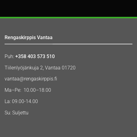
Rengaskirppis Vantaa
Puh:
+358 403 573 510
Tiilenlyöjänkuja 2, Vantaa 01720
vantaa@rengaskirppis.fi
Ma–Pe: 10.00–18.00
La: 09.00-14.00
Su: Suljettu