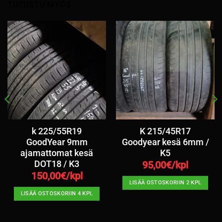
TUTUSTU MYÖS
k 225/55R19
K 215/45R17
GoodYear 9mm
Goodyear kesä 6mm /
ajamattomat kesä
K5
DOT18 / K3
95,00
€/kpl
150,00
€/kpl
LISÄÄ OSTOSKORIIN 2 KPL
LISÄÄ OSTOSKORIIN 4 KPL