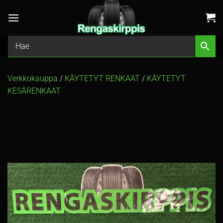
Skip
to
content
Verkkokauppa
/
KÄYTETYT RENKAAT
/
KÄYTETYT
KESÄRENKAAT