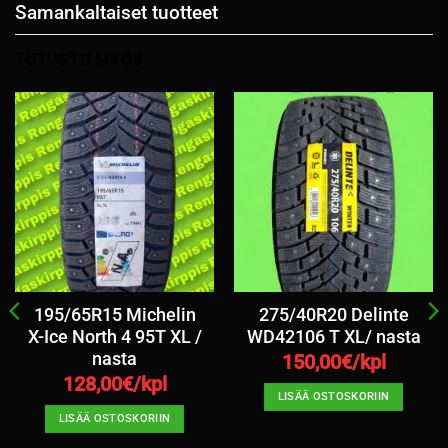
Samankaltaiset tuotteet
TUTUSTU MYÖS
195/65R15 Michelin
275/40R20 Delinte
X-Ice North 4 95T XL /
WD42106 T XL/ nasta
nasta
150,00
€/kpl
128,00
€/kpl
LISÄÄ OSTOSKORIIN
LISÄÄ OSTOSKORIIN