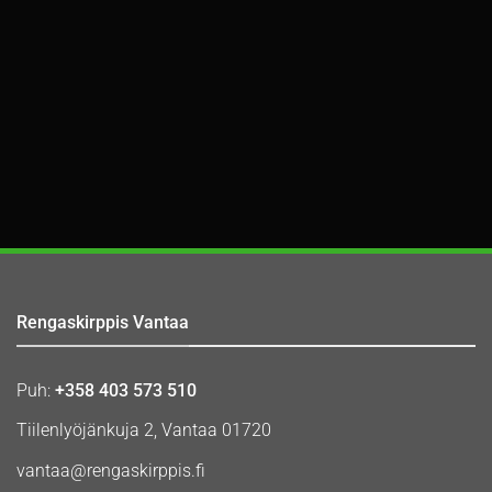
Rengaskirppis Vantaa
Puh:
+358 403 573 510
Tiilenlyöjänkuja 2, Vantaa 01720
vantaa@rengaskirppis.fi