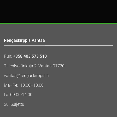
Rengaskirppis Vantaa
Puh:
+358 403 573 510
Tiilenlyöjänkuja 2, Vantaa 01720
vantaa@rengaskirppis.fi
Ma–Pe: 10.00–18.00
La: 09.00-14.00
Su: Suljettu