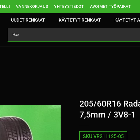
ELLI
VANNEKORJAUS
YHTEYSTIEDOT
AVOIMET TYÖPAIKAT
UUDET RENKAAT
KÄYTETYT RENKAAT
KÄYTETYT A
205/60R16 Rada
7,5mm / 3V8-1
SKU VR211125-05