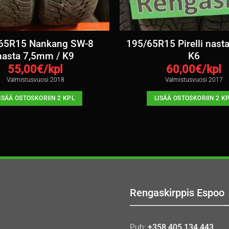
65R15 Nankang SW-8
195/65R15 Pirelli nast
nasta 7,5mm / K9
K6
55,00
€/kpl
60,00
€/kpl
Valmistusvuosi 2018
Valmistusvuosi 2017
ISÄÄ OSTOSKORIIN 2 KPL
LISÄÄ OSTOSKORIIN 2 K
Rengaskirppis Espoo
Puh:
+358 405 134 443