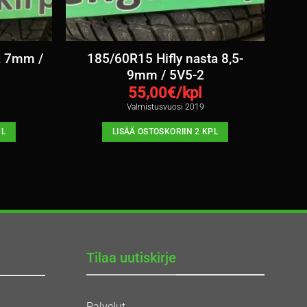
a 7mm /
185/60R15 Hifly nasta 8,5-
9mm / 5V5-2
55,00
€/kpl
Valmistusvuosi 2019
PL
LISÄÄ OSTOSKORIIN 2 KPL
Tilaa uutiskirje
Palvelut