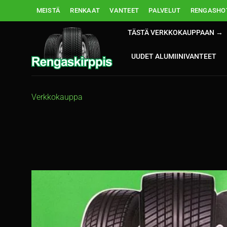
Skip
MEISTÄ
RENKAAT
VANTEET
PALVELUT
RENGASHOT
to
content
TÄSTÄ VERKKOKAUPPAAN →
UUDET ALUMIINIVANTEET
Verkkokauppa