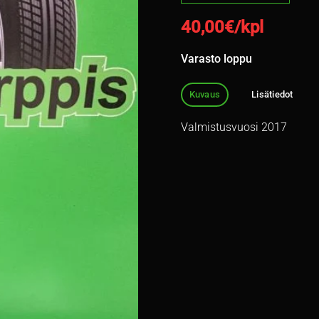
40,00
€/kpl
Varasto loppu
Kuvaus
Lisätiedot
Valmistusvuosi 2017