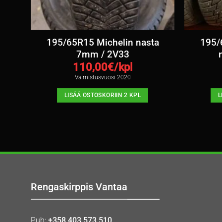
,5mm
195/65R15 Michelin nasta
195/
7mm / 2V33
110,00
€/kpl
Valmistusvuosi 2020
LISÄÄ OSTOSKORIIN 2 KPL
L
Rengaskirppis Vantaa
Puh:
+358 403 573 510