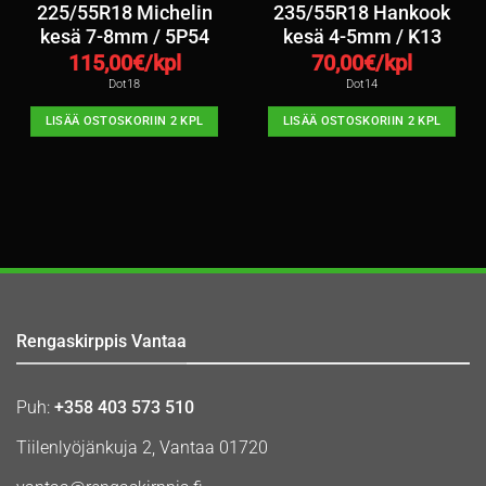
225/55R18 Michelin
235/55R18 Hankook
kesä 7-8mm / 5P54
kesä 4-5mm / K13
115,00
€/kpl
70,00
€/kpl
Dot18
Dot14
LISÄÄ OSTOSKORIIN 2 KPL
LISÄÄ OSTOSKORIIN 2 KPL
Rengaskirppis Vantaa
Puh:
+358 403 573 510
Tiilenlyöjänkuja 2, Vantaa 01720