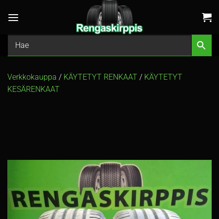
Skip
to
content
Verkkokauppa
/
KÄYTETYT RENKAAT
/
KÄYTETYT
KESÄRENKAAT