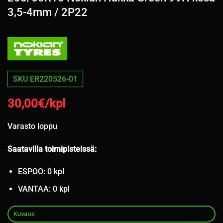
3,5-4mm / 2P22
SKU ER220526-01
30,00
€/kpl
Varasto loppu
Saatavilla toimipisteissä:
ESPOO: 0 kpl
VANTAA: 0 kpl
Kuvaus