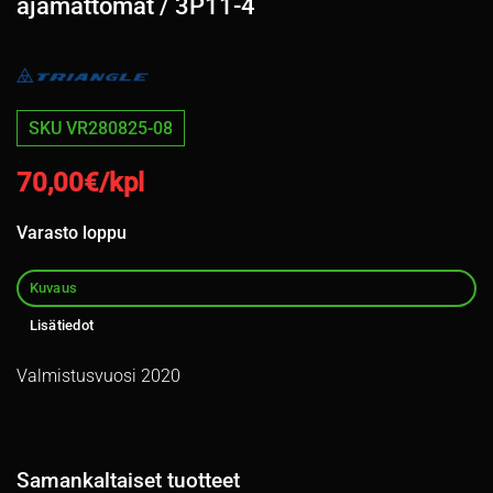
ajamattomat / 3P11-4
SKU VR280825-08
70,00
€/kpl
Varasto loppu
Kuvaus
Lisätiedot
Valmistusvuosi 2020
Samankaltaiset tuotteet