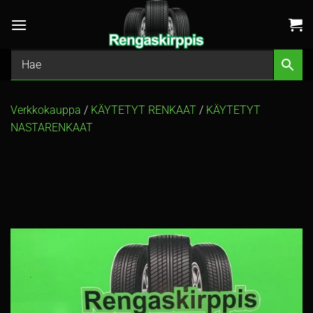
Skip
to
content
Verkkokauppa
/
KÄYTETYT RENKAAT
/
KÄYTETYT
NASTARENKAAT