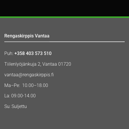
Rengaskirppis Vantaa
Puh:
+358 403 573 510
Tiilenlyöjänkuja 2, Vantaa 01720
vantaa@rengaskirppis.fi
Ma–Pe: 10.00–18.00
La: 09.00-14.00
Su: Suljettu