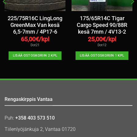
225/75R16C LingLong
175/65R14C Tigar
GreenMax Van kesä
Cargo Speed 90/88R
6,5-7mm / 4P17-6
kesä 7mm / 4V13-2
65,00
€/kpl
25,00
€/kpl
Dot21
Dot12
LISÄÄ OSTOSKORIIN 2 KPL
LISÄÄ OSTOSKORIIN 1 KPL
Rengaskirppis Vantaa
Puh:
+358 403 573 510
Tiilenlyöjänkuja 2, Vantaa 01720