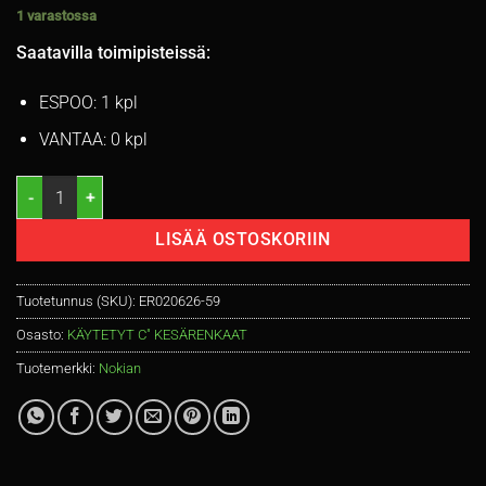
1 varastossa
Saatavilla toimipisteissä:
ESPOO: 1 kpl
VANTAA: 0 kpl
205/65R15C Nokian Hakka Van 102/100T kesä 6,5mm / 2V30 määrä
LISÄÄ OSTOSKORIIN
Tuotetunnus (SKU):
ER020626-59
Osasto:
KÄYTETYT C" KESÄRENKAAT
Tuotemerkki:
Nokian