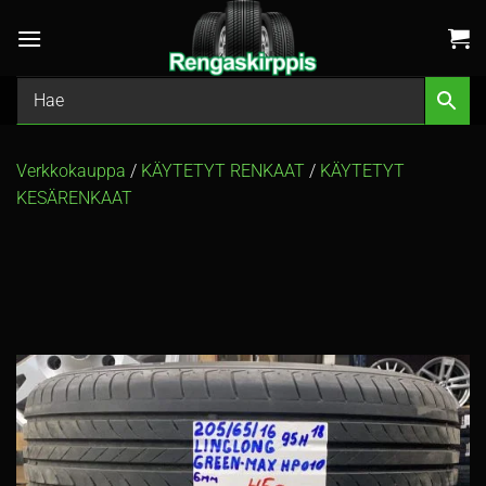
Skip
to
content
Verkkokauppa
/
KÄYTETYT RENKAAT
/
KÄYTETYT
KESÄRENKAAT