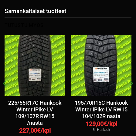
Samankaltaiset tuotteet
TUTUSTU MYÖS
225/55R17C Hankook
195/70R15C Hankook
Winter IPike LV
Winter IPike LV RW15
109/107R RW15
104/102R nasta
/nasta
129,00
€/kpl
227,00
€/kpl
Eri Hankook