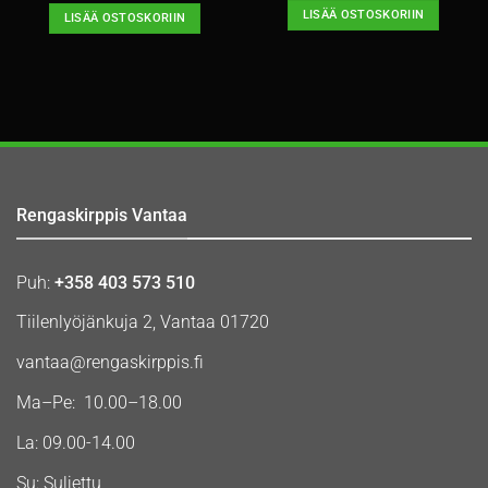
LISÄÄ OSTOSKORIIN
LISÄÄ OSTOSKORIIN
Rengaskirppis Vantaa
Puh:
+358 403 573 510
Tiilenlyöjänkuja 2, Vantaa 01720
vantaa@rengaskirppis.fi
Ma–Pe: 10.00–18.00
La: 09.00-14.00
Su: Suljettu