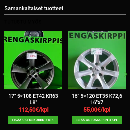
Samankaltaiset tuotteet
TUTUSTU MYÖS
17″ 5×108 ET42 KR63
16″ 5×120 ET35 K72,6
L8″
16″x7
112,50
€/kpl
55,00
€/kpl
LISÄÄ OSTOSKORIIN 4 KPL
LISÄÄ OSTOSKORIIN 4 KPL