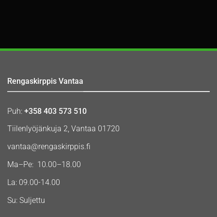
Rengaskirppis Vantaa
Puh:
+358 403 573 510
Tiilenlyöjänkuja 2, Vantaa 01720
vantaa@rengaskirppis.fi
Ma–Pe: 10.00–18.00
La: 09.00-14.00
Su: Suljettu