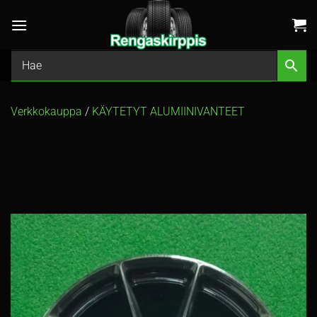
Skip
to
content
Verkkokauppa
/
KÄYTETYT ALUMIINIVANTEET