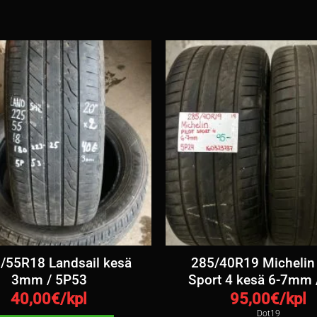
/55R18 Landsail kesä
285/40R19 Michelin 
3mm / 5P53
Sport 4 kesä 6-7mm 
40,00
€/kpl
95,00
€/kpl
Dot19