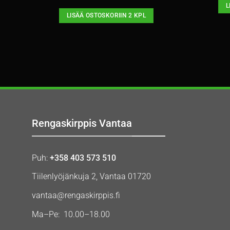
L
LISÄÄ OSTOSKORIIN 2 KPL
Rengaskirppis Vantaa
Puh:
+358 403 573 510
Tiilenlyöjänkuja 2, Vantaa 01720
vantaa@rengaskirppis.fi
Ma–Pe: 10.00–18.00