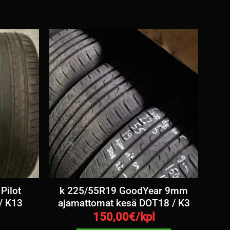
Pilot
k 225/55R19 GoodYear 9mm
/ K13
ajamattomat kesä DOT18 / K3
150,00
€/kpl