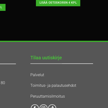
LISÄÄ OSTOSKORIIN 4 KPL
PL
Tilaa uutiskirje
Palvelut
180
Toimitus- ja palautusehdot
Peruuttamisilmoitus