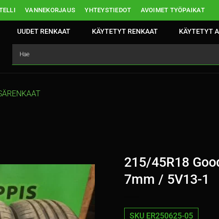
ELLI
VANNEKORJAUS
YHTEYSTIEDOT
AVOIMET TYÖPAIKAT
UUDET RENKAAT
KÄYTETYT RENKAAT
KÄYTETYT A
SÄRENKAAT
215/45R18 Good
7mm / 5V13-1
SKU ER250625-05