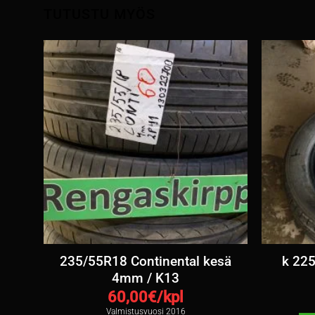
TUTUSTU MYÖS
esä
235/55R18 Continental kesä
k 225
4mm / K13
60,00
€/kpl
Valmistusvuosi 2016