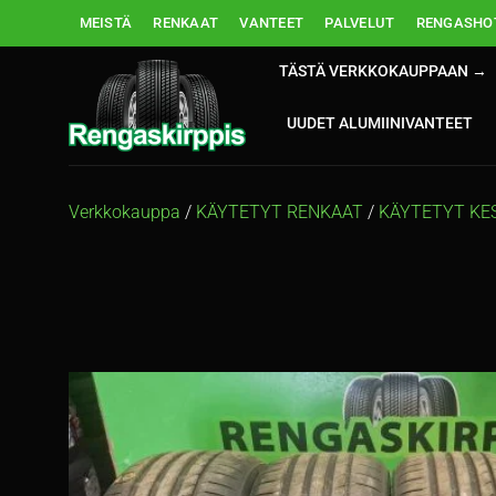
Skip
MEISTÄ
RENKAAT
VANTEET
PALVELUT
RENGASHOT
to
content
TÄSTÄ VERKKOKAUPPAAN →
UUDET ALUMIINIVANTEET
Verkkokauppa
/
KÄYTETYT RENKAAT
/
KÄYTETYT KE