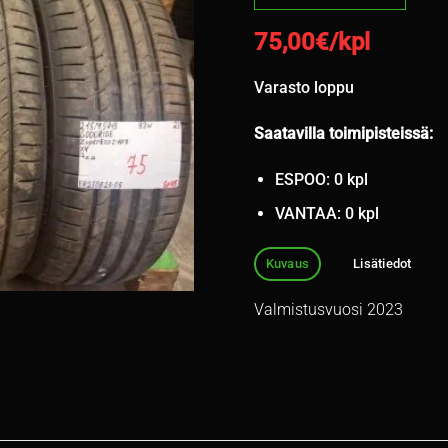
75,00
€/kpl
Varasto loppu
Saatavilla toimipisteissä:
ESPOO: 0 kpl
VANTAA: 0 kpl
Kuvaus
Lisätiedot
Valmistusvuosi 2023