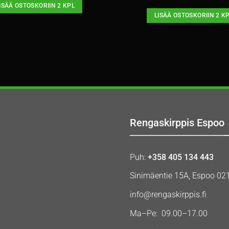
ISÄÄ OSTOSKORIIN 2 KPL
LISÄÄ OSTOSKORIIN 2 K
Rengaskirppis Espoo
Puh:
+358 405 134 443
Sinimäentie 15A, Espoo 02
info@rengaskirppis.fi
Ma–Pe: 09.00–17.00