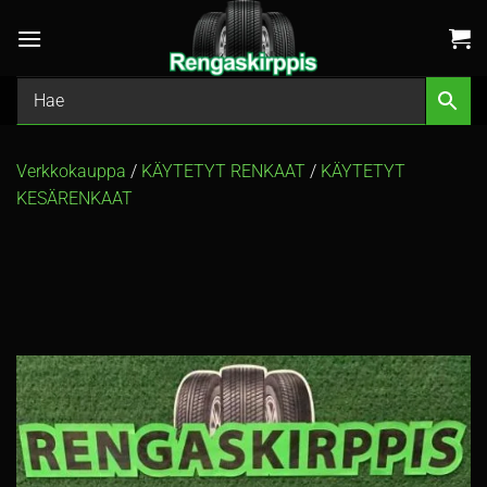
Skip
to
content
Verkkokauppa
/
KÄYTETYT RENKAAT
/
KÄYTETYT
KESÄRENKAAT