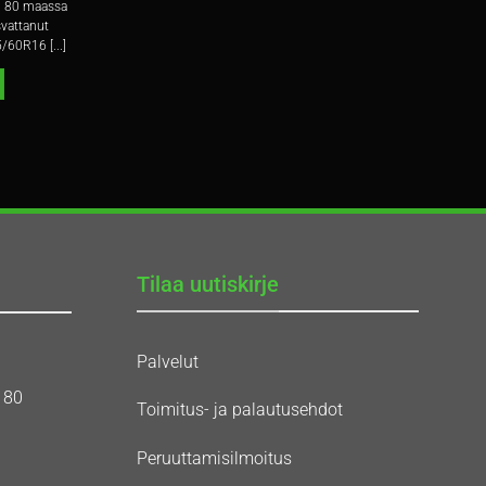
li 80 maassa
svattanut
/60R16 [...]
Tilaa uutiskirje
Palvelut
180
Toimitus- ja palautusehdot
Peruuttamisilmoitus