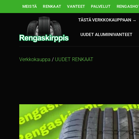
Skip
MEISTÄ
RENKAAT
VANTEET
PALVELUT
RENGASHOT
to
content
TÄSTÄ VERKKOKAUPPAAN →
UUDET ALUMIINIVANTEET
Verkkokauppa
/
UUDET RENKAAT