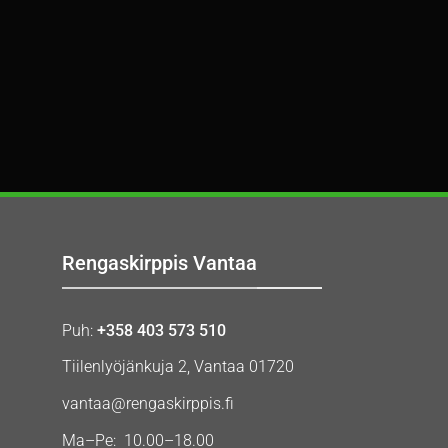
Rengaskirppis Vantaa
Puh:
+358 403 573 510
Tiilenlyöjänkuja 2, Vantaa 01720
vantaa@rengaskirppis.fi
Ma–Pe: 10.00–18.00