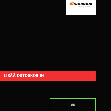
ime 4 K135 95W XL B,A 69dB/ kesä määrä
LISÄÄ OSTOSKORIIN
50