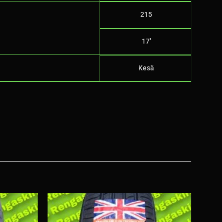
215
17''
Kesä