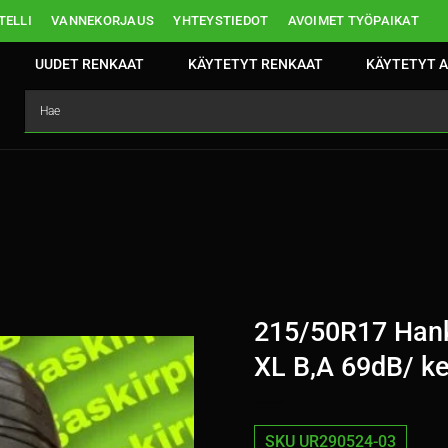
ELLI
VANNEKORJAUS
YHTEYSTIEDOT
AVOIMET TYÖPAIKAT
UUDET RENKAAT
KÄYTETYT RENKAAT
KÄYTETYT A
215/50R17 Hank
XL B,A 69dB/ k
SKU UR290524-03