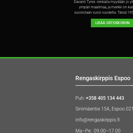
Davanti Tyres -renkaita myydään jo y
ympäri maailmaa, ja merkki on ka
suosiotaan vuosi vuodelta. Tässä 195
LISÄÄ OSTOSKORIIN
Rengaskirppis Espoo
Puh:
+358 405 134 443
Sinimäentie 15A, Espoo 02
info@rengaskirppis.fi
Ma–Pe: 09.00–17.00