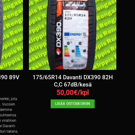
390 89V
175/65R14 Davanti DX390 82H
C,C 67dB/kesä
50,00
€/kpl
erkki, jota
LISÄÄ OSTOSKORIIN
. Vuosien
kaidemme
usuhteensa
 virallinen
 Davanti-
dun takana.