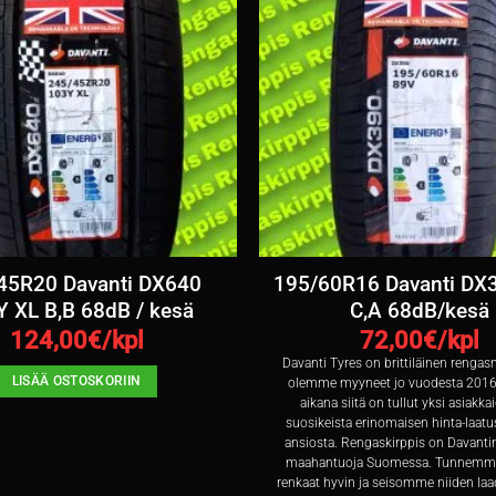
45R20 Davanti DX640
195/60R16 Davanti DX
 XL B,B 68dB / kesä
C,A 68dB/kesä
124,00
€/kpl
72,00
€/kpl
Davanti Tyres on brittiläinen rengasm
LISÄÄ OSTOSKORIIN
olemme myyneet jo vuodesta 2016
aikana siitä on tullut yksi asiak
suosikeista erinomaisen hinta-laat
ansiosta. Rengaskirppis on Davantin
maahantuoja Suomessa. Tunnemme
renkaat hyvin ja seisomme niiden laa