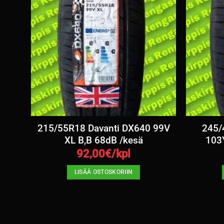
re
215/55R18 Davanti DX640 99V
245/
esä
XL B,B 68dB /kesä
103Y
92,00
€/kpl
LISÄÄ OSTOSKORIIN