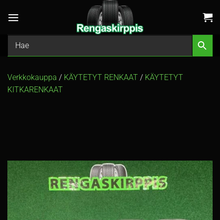
Skip
to
content
Verkkokauppa
/
KÄYTETYT RENKAAT
/
KÄYTETYT
KITKARENKAAT