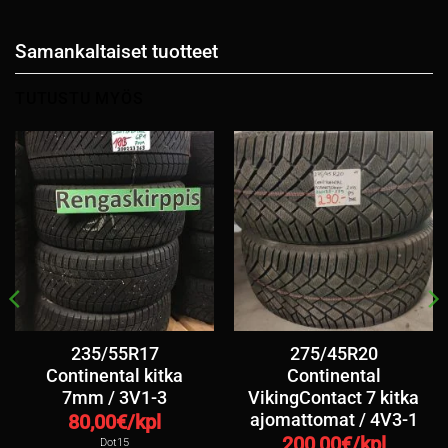
Samankaltaiset tuotteet
TUTUSTU MYÖS
235/55R17
275/45R20
Continental kitka
Continental
7mm / 3V1-3
VikingContact 7 kitka
ajomattomat / 4V3-1
80,00
€/kpl
200,00
€/kpl
Dot15