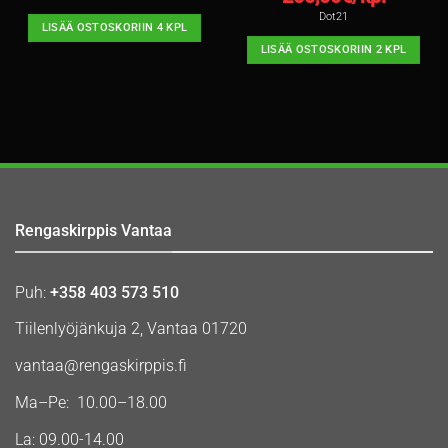
Dot21
LISÄÄ OSTOSKORIIN 4 KPL
LISÄÄ OSTOSKORIIN 2 KPL
Rengaskirppis Vantaa
Puh:
+358 403 573 510
Tiilenlyöjänkuja 2, Vantaa 01720
vantaa@rengaskirppis.fi
Ma–Pe: 10.00–18.00
La: 09.00-14.00