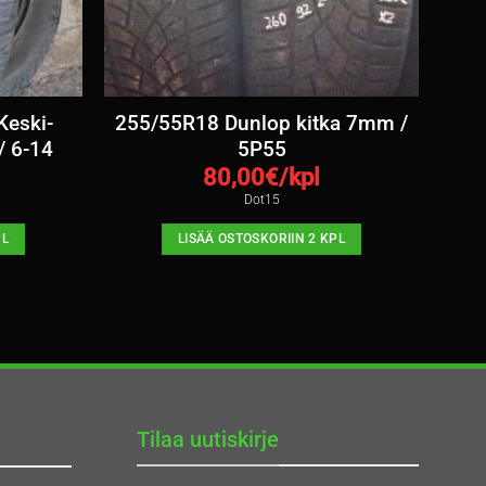
eski-
255/55R18 Dunlop kitka 7mm /
/ 6-14
5P55
80,00
€/kpl
Dot15
PL
LISÄÄ OSTOSKORIIN 2 KPL
Tilaa uutiskirje