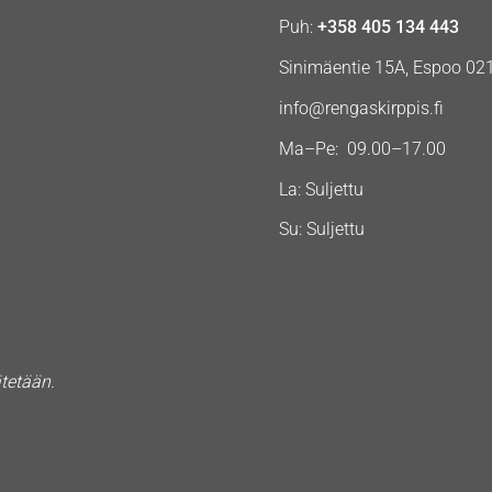
Puh:
+358 405 134 443
Sinimäentie 15A, Espoo 02
info@rengaskirppis.fi
Ma–Pe: 09.00–17.00
La: Suljettu
Su: Suljettu
ätetään.