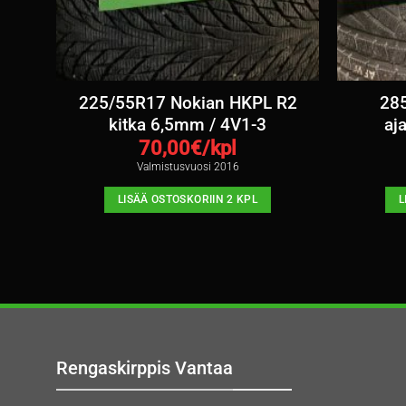
mm /
225/55R17 Nokian HKPL R2
285
kitka 6,5mm / 4V1-3
aj
70,00
€/kpl
Valmistusvuosi 2016
LISÄÄ OSTOSKORIIN 2 KPL
L
Rengaskirppis Vantaa