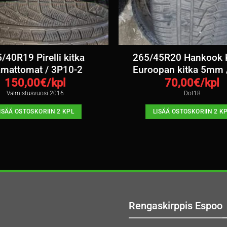
/40R19 Pirelli kitka
265/45R20 Hankook K
amattomat / 3P10-2
Euroopan kitka 5mm 
150,00
€/kpl
70,00
€/kpl
Valmistusvuosi 2016
Dot18
ISÄÄ OSTOSKORIIN 2 KPL
LISÄÄ OSTOSKORIIN 2 K
Rengaskirppis Espoo