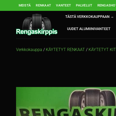
Skip
MEISTÄ
RENKAAT
VANTEET
PALVELUT
RENGASHOT
to
content
TÄSTÄ VERKKOKAUPPAAN →
UUDET ALUMIINIVANTEET
Verkkokauppa
/
KÄYTETYT RENKAAT
/
KÄYTETYT KI