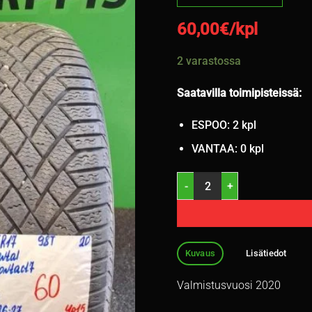
60,00
€/kpl
2 varastossa
Saatavilla toimipisteissä:
ESPOO: 2 kpl
VANTAA: 0 kpl
215/55R17 Continental Viking
Kuvaus
Lisätiedot
Valmistusvuosi 2020