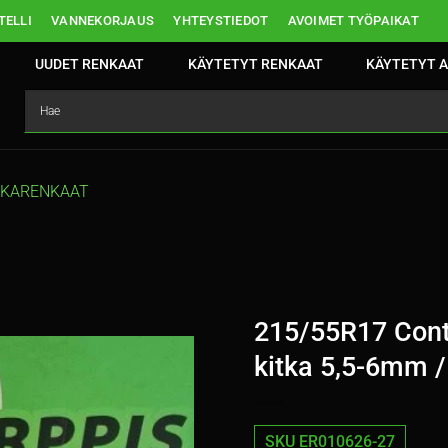
ELLI
VANNEKORJAUS
YHTEYSTIEDOT
AVOIMET TYÖPAIKAT
UUDET RENKAAT
KÄYTETYT RENKAAT
KÄYTETYT A
TKARENKAAT
215/55R17 Conti
kitka 5,5-6mm 
SKU ER010626-27