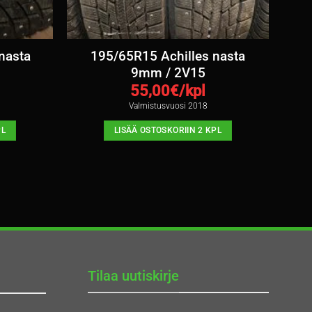
nasta
195/65R15 Achilles nasta
9mm / 2V15
55,00
€/kpl
Valmistusvuosi 2018
PL
LISÄÄ OSTOSKORIIN 2 KPL
Tilaa uutiskirje