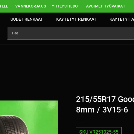
ELLI
VANNEKORJAUS
YHTEYSTIEDOT
AVOIMET TYÖPAIKAT
UUDET RENKAAT
KÄYTETYT RENKAAT
KÄYTETYT A
215/55R17 GoodY
8mm / 3V15-6
SKU VR251025-55