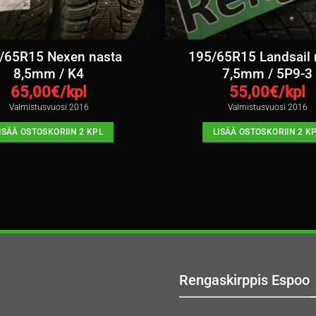
/65R15 Nexen nasta
195/65R15 Landsail 
8,5mm / K4
7,5mm / 5P9-3
65,00
€/kpl
55,00
€/kpl
Valmistusvuosi 2016
Valmistusvuosi 2016
ISÄÄ OSTOSKORIIN 2 KPL
LISÄÄ OSTOSKORIIN 2 K
Rengaskirppis Espoo