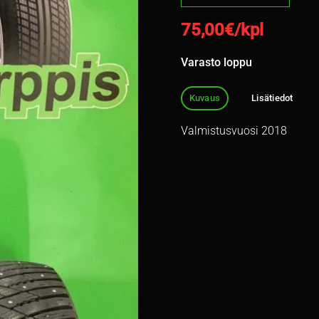
75,00
€/kpl
Varasto loppu
Kuvaus
Lisätiedot
Valmistusvuosi 2018