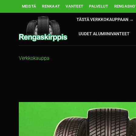
Skip
MEISTÄ
RENKAAT
VANTEET
PALVELUT
RENGASHOT
to
content
TÄSTÄ VERKKOKAUPPAAN →
UUDET ALUMIINIVANTEET
Verkkokauppa