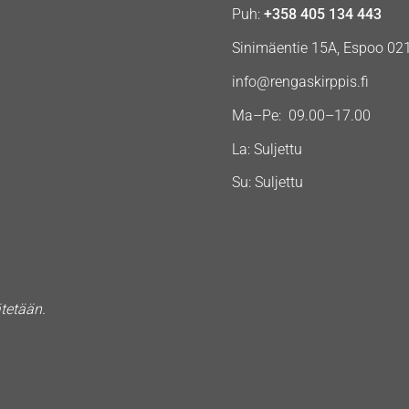
Puh:
+358 405 134 443
Sinimäentie 15A, Espoo 02
info@rengaskirppis.fi
Ma–Pe: 09.00–17.00
La: Suljettu
Su: Suljettu
ätetään.