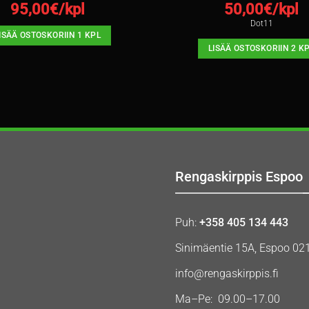
95,00
€/kpl
50,00
€/kpl
Dot11
ISÄÄ OSTOSKORIIN 1 KPL
LISÄÄ OSTOSKORIIN 2 K
Rengaskirppis Espoo
Puh:
+358 405 134 443
Sinimäentie 15A, Espoo 02
info@rengaskirppis.fi
Ma–Pe: 09.00–17.00