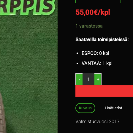
55,00
€/kpl
1 varastossa
Saatavilla toimipisteissä:
ESPOO: 0 kpl
VANTAA: 1 kpl
215/55R17 Michelin Primacy 
Kuvaus
Lisätiedot
Valmistusvuosi 2017