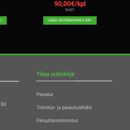
90,00
€/kpl
Dot21
PL
LISÄÄ OSTOSKORIIN 2 KPL
Tilaa uutiskirje
Palvelut
180
Toimitus- ja palautusehdot
Peruuttamisilmoitus