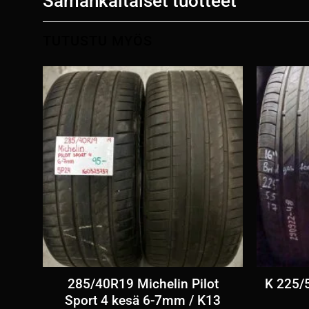
Samankaltaiset tuotteet
TUTUSTU MYÖS
esä
285/40R19 Michelin Pilot
K 225/
Sport 4 kesä 6-7mm / K13