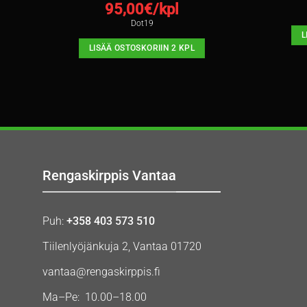
95,00
€/kpl
Dot19
L
LISÄÄ OSTOSKORIIN 2 KPL
Rengaskirppis Vantaa
Puh:
+358 403 573 510
Tiilenlyöjänkuja 2, Vantaa 01720
vantaa@rengaskirppis.fi
Ma–Pe: 10.00–18.00