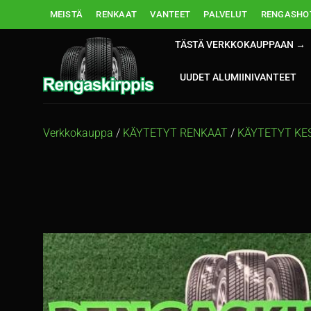
Skip
MEISTÄ
RENKAAT
VANTEET
PALVELUT
RENGASHOT
to
content
TÄSTÄ VERKKOKAUPPAAN →
UUDET ALUMIINIVANTEET
Verkkokauppa
/
KÄYTETYT RENKAAT
/
KÄYTETYT KE