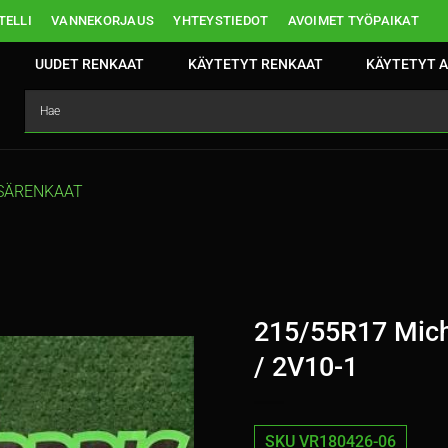
ELLI
VANNEKORJAUS
YHTEYSTIEDOT
AVOIMET TYÖPAIKAT
UUDET RENKAAT
KÄYTETYT RENKAAT
KÄYTETYT A
SÄRENKAAT
215/55R17 Mich
/ 2V10-1
SKU VR180426-06