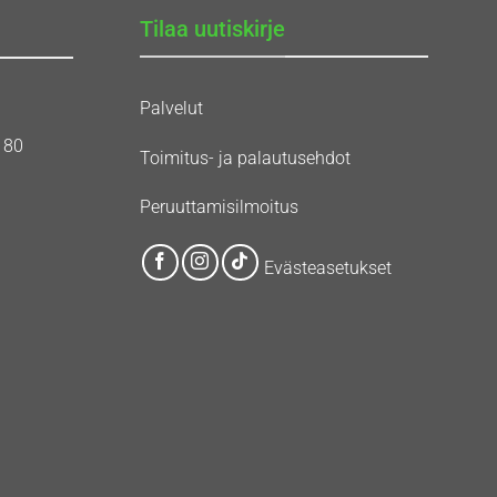
Tilaa uutiskirje
Palvelut
180
Toimitus- ja palautusehdot
Peruuttamisilmoitus
Evästeasetukset