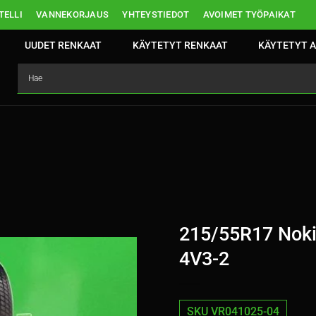
ELLI
VANNEKORJAUS
YHTEYSTIEDOT
AVOIMET TYÖPAIKAT
UUDET RENKAAT
KÄYTETYT RENKAAT
KÄYTETYT A
215/55R17 Noki
4V3-2
SKU VR041025-04