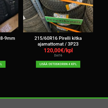
a 8-9mm
215/60R16 Pirelli kitka
ajamattomat / 3P23
120,00
€/kpl
Dot16
PL
LISÄÄ OSTOSKORIIN 4 KPL