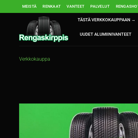
Skip
MEISTÄ
RENKAAT
VANTEET
PALVELUT
RENGASHOT
to
content
TÄSTÄ VERKKOKAUPPAAN →
UUDET ALUMIINIVANTEET
Verkkokauppa