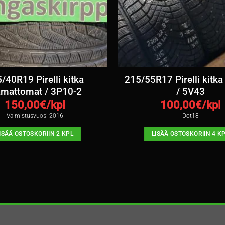
/40R19 Pirelli kitka
215/55R17 Pirelli kitk
amattomat / 3P10-2
/ 5V43
150,00
€/kpl
100,00
€/kpl
Valmistusvuosi 2016
Dot18
ISÄÄ OSTOSKORIIN 2 KPL
LISÄÄ OSTOSKORIIN 4 K