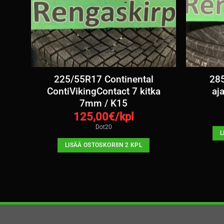
tka
225/55R17 Continental
285
ContiVikingContact 7 kitka
aj
7mm / K15
125,00
€/kpl
Dot20
L
LISÄÄ OSTOSKORIIN 2 KPL