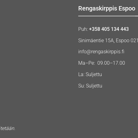
Rengaskirppis Espoo
Puh:
+358 405 134 443
Sinimäentie 15A, Espoo 02
info@rengaskirppis.fi
Ma–Pe: 09.00–17.00
La: Suljettu
Su: Suljettu
ätetään.