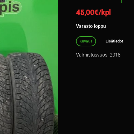
45,00
€/kpl
Varasto loppu
Kuvaus
Lisätiedot
Valmistusvuosi 2018