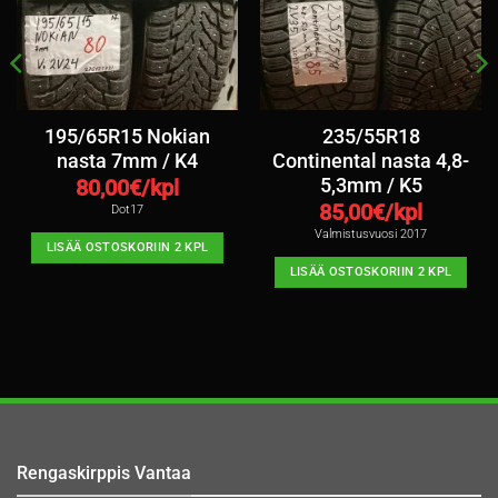
195/65R15 Nokian
235/55R18
nasta 7mm / K4
Continental nasta 4,8-
5,3mm / K5
80,00
€/kpl
85,00
€/kpl
Dot17
Valmistusvuosi 2017
LISÄÄ OSTOSKORIIN 2 KPL
LISÄÄ OSTOSKORIIN 2 KPL
Rengaskirppis Vantaa