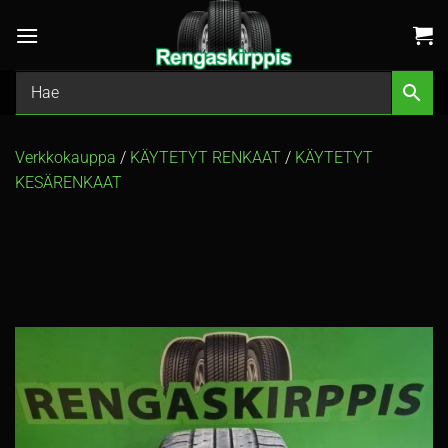
Skip
to
content
Verkkokauppa
/
KÄYTETYT RENKAAT
/
KÄYTETYT
KESÄRENKAAT