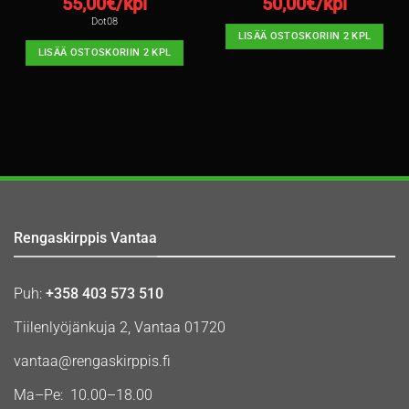
55,00
€/kpl
50,00
€/kpl
Dot08
LISÄÄ OSTOSKORIIN 2 KPL
LISÄÄ OSTOSKORIIN 2 KPL
Rengaskirppis Vantaa
Puh:
+358 403 573 510
Tiilenlyöjänkuja 2, Vantaa 01720
vantaa@rengaskirppis.fi
Ma–Pe: 10.00–18.00