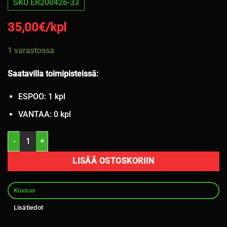
SKU ER200426-33
35,00
€/kpl
1 varastossa
Saatavilla toimipisteissä:
ESPOO: 1 kpl
VANTAA: 0 kpl
215/60R17 Matador Conquerra 2 96H kesä 3mm / 4P22 määrä
LISÄÄ OSTOSKORIIN
Kuvaus
Lisätiedot