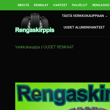
Skip
MEISTÄ
RENKAAT
VANTEET
PALVELUT
RENGASHOT
to
content
TÄSTÄ VERKKOKAUPPAAN →
UUDET ALUMIINIVANTEET
Verkkokauppa
/
UUDET RENKAAT