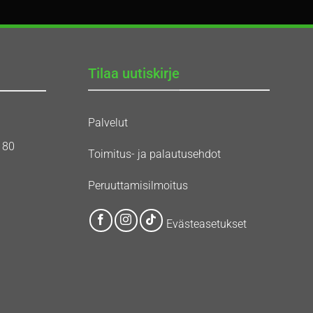
Tilaa uutiskirje
Palvelut
180
Toimitus- ja palautusehdot
Peruuttamisilmoitus
Evästeasetukset