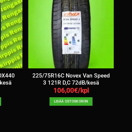
 DX440
225/75R16C Novex Van Speed
kesä
3 121R D,C 72dB/kesä
106,00
€/kpl
LISÄÄ OSTOSKORIIN