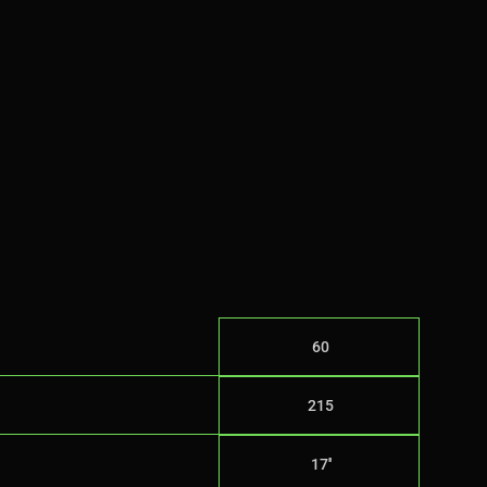
60
215
17''