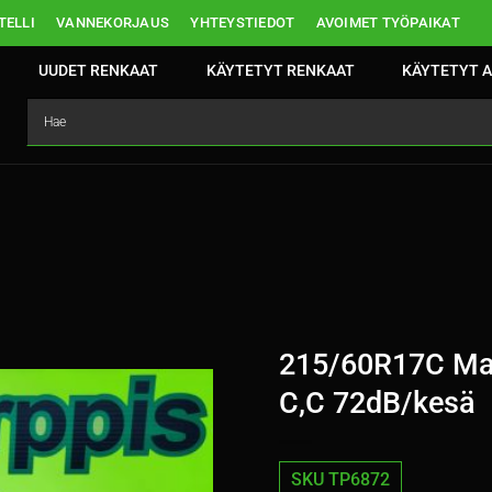
ELLI
VANNEKORJAUS
YHTEYSTIEDOT
AVOIMET TYÖPAIKAT
UUDET RENKAAT
KÄYTETYT RENKAAT
KÄYTETYT A
215/60R17C Ma
C,C 72dB/kesä
SKU TP6872