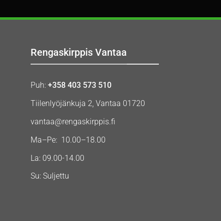
Rengaskirppis Vantaa
Puh:
+358 403 573 510
Tiilenlyöjänkuja 2, Vantaa 01720
vantaa@rengaskirppis.fi
Ma–Pe: 10.00–18.00
La: 09.00-14.00
Su: Suljettu