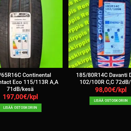
/65R16C Continental
185/80R14C Davanti
tact Eco 115/113R A,A
102/100R C,C 72dB/
71dB/kesä
98,00
€/kpl
197,00
€/kpl
LISÄÄ OSTOSKORIIN
LISÄÄ OSTOSKORIIN