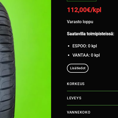
112,00
€/kpl
Varasto loppu
Saatavilla toimipisteissä:
ESPOO: 0 kpl
VANTAA: 0 kpl
Lisätiedot
KORKEUS
LEVEYS
VANNEKOKO