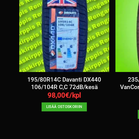
tra
195/80R14C Davanti DX440
235
106/104R C,C 72dB/kesä
VanCon
98,00
€/kpl
LISÄÄ OSTOSKORIIN