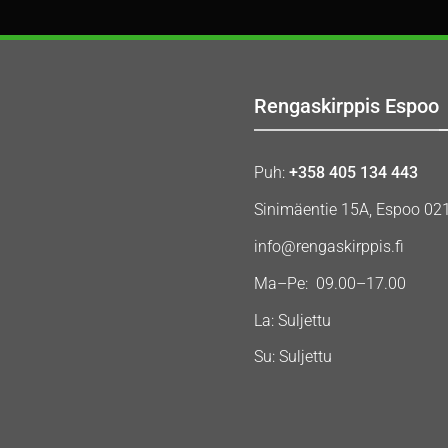
Rengaskirppis Espoo
Puh:
+358 405 134 443
Sinimäentie 15A, Espoo 02
info@rengaskirppis.fi
Ma–Pe: 09.00–17.00
La: Suljettu
Su: Suljettu