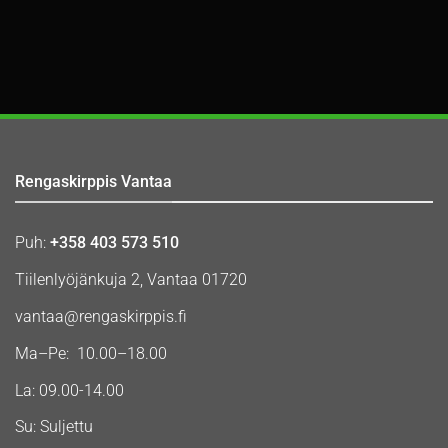
Rengaskirppis Vantaa
Puh:
+358 403 573 510
Tiilenlyöjänkuja 2, Vantaa 01720
vantaa@rengaskirppis.fi
Ma–Pe: 10.00–18.00
La: 09.00-14.00
Su: Suljettu