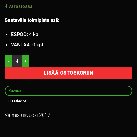
4 varastossa
Saatavilla toimipisteissä:
ESPOO: 4 kpl
VANTAA: 0 kpl
215/65R16 Goodyear UltraGrip Ice Arctic 98T nasta 7-8mm / 4V25 m
LISÄÄ OSTOSKORIIN
Kuvaus
Lisätiedot
Valmistusvuosi 2017