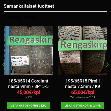
Samankaltaiset tuotteet
TUTUSTU MYÖS
185/65R14 Cordiant
195/65R15 Pirelli
nasta 9mm / 3P15-5
nasta 7,5mm / K9
45,00
€/kpl
65,00
€/kpl
Dot18
Valmistusvuosi 2014
LISÄÄ OSTOSKORIIN 2 KPL
LISÄÄ OSTOSKORIIN 2 KPL