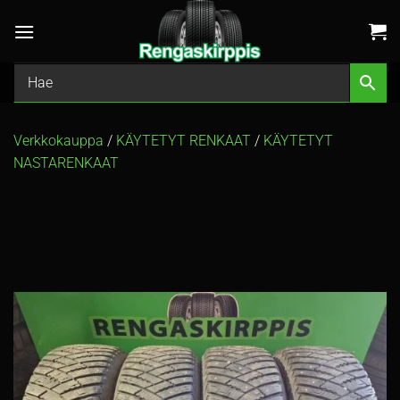
Skip
to
content
Verkkokauppa
/
KÄYTETYT RENKAAT
/
KÄYTETYT
NASTARENKAAT