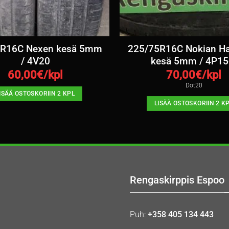
5R16C Nexen kesä 5mm
225/75R16C Nokian H
/ 4V20
kesä 5mm / 4P15
60,00
€/kpl
70,00
€/kpl
Dot20
ISÄÄ OSTOSKORIIN 2 KPL
LISÄÄ OSTOSKORIIN 2 K
Rengaskirppis Espoo
Puh:
+358 405 134 443