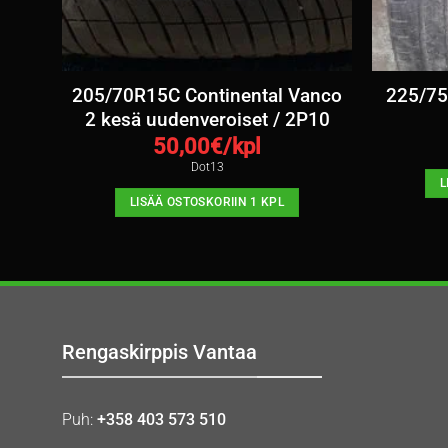
 Van
205/70R15C Continental Vanco
225/7
2 kesä uudenveroiset / 2P10
50,00
€/kpl
Dot13
L
LISÄÄ OSTOSKORIIN 1 KPL
Rengaskirppis Vantaa
Puh:
+358 403 573 510