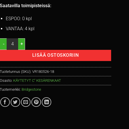
Saatavilla toimipisteissä:
ESPOO: 0 kpl
VANTAA: 4 kpl
215/65R16C Bridgestone Duravis R660 106/104T kesä ajamattomat / 
LISÄÄ OSTOSKORIIN
Tuotetunnus (SKU):
VR180526-18
Osasto:
KÄYTETYT C" KESÄRENKAAT
Tuotemerkki:
Bridgestone