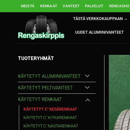
Skip
MEISTÄ
RENKAAT
VANTEET
PALVELUT
RENGASHOT
to
content
TÄSTÄ VERKKOKAUPPAAN →
UUDET ALUMIINIVANTEET
TUOTERYHMÄT
KÄYTETYT ALUMIINIVANTEET
KÄYTETYT PELTIVANTEET
KÄYTETYT RENKAAT
KÄYTETYT C" KESÄRENKAAT
KÄYTETYT C" KITKARENKAAT
KÄYTETYT C" NASTARENKAAT