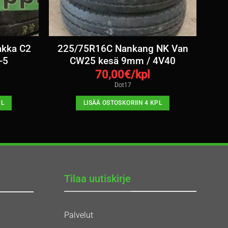
akka C2
225/75R16C Nankang NK Van
-5
CW25 kesä 9mm / 4V40
70,00
€/kpl
Dot17
PL
LISÄÄ OSTOSKORIIN 4 KPL
Tilaa uutiskirje
Palvelut