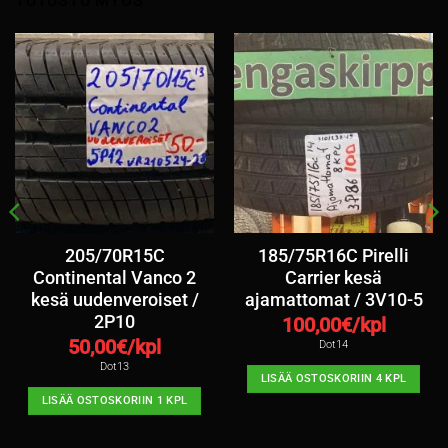
TUTUSTU MYÖS
205/70R15C
185/75R16C Pirelli
Continental Vanco 2
Carrier kesä
kesä uudenveroiset /
ajamattomat / 3V10-5
2P10
100,00
€/kpl
50,00
€/kpl
Dot14
Dot13
LISÄÄ OSTOSKORIIN 4 KPL
LISÄÄ OSTOSKORIIN 1 KPL