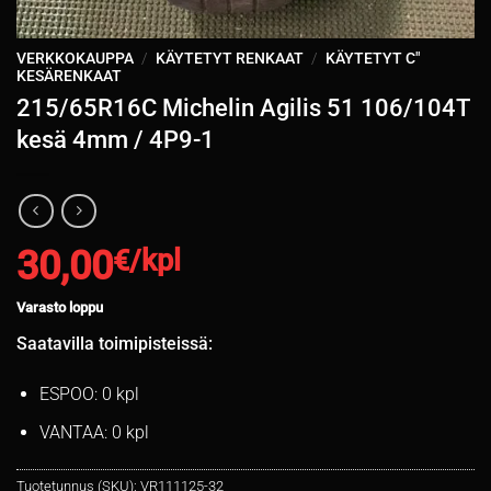
VERKKOKAUPPA
/
KÄYTETYT RENKAAT
/
KÄYTETYT C"
KESÄRENKAAT
215/65R16C Michelin Agilis 51 106/104T
kesä 4mm / 4P9-1
30,00
€/kpl
Varasto loppu
Saatavilla toimipisteissä:
ESPOO: 0 kpl
VANTAA: 0 kpl
Tuotetunnus (SKU):
VR111125-32