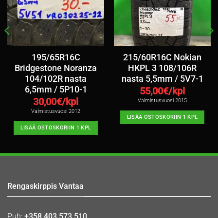
195/65R16C
215/60R16C Nokian
Bridgestone Noranza
HKPL 3 108/106R
104/102R nasta
nasta 5,5mm / 5V7-1
6,5mm / 5P10-1
55,00
€/kpl
30,00
€/kpl
Valmistusvuosi 2015
Valmistusvuosi 2012
LISÄÄ OSTOSKORIIN 1 KPL
LISÄÄ OSTOSKORIIN 1 KPL
Rengaskirppis Vantaa
Puh:
+358 403 573 510