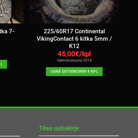
ka 7-
225/60R17 Continental
VikingContact 6 kitka 5mm /
K12
45,00
€/kpl
Valmistusvuosi 2014
PL
LISÄÄ OSTOSKORIIN 4 KPL
Tilaa uutiskirje