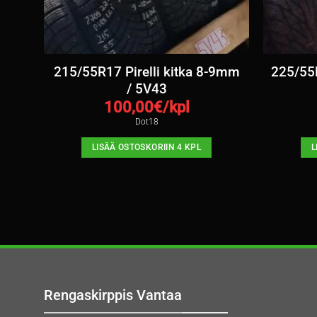
a 7-
215/55R17 Pirelli kitka 8-9mm
225/55
/ 5V43
100,00
€/kpl
Dot18
LISÄÄ OSTOSKORIIN 4 KPL
L
Rengaskirppis Vantaa