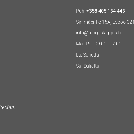
Puh:
+358 405 134 443
Sinimäentie 15A, Espoo 02
info@rengaskirppis.fi
Ma–Pe: 09.00–17.00
La: Suljettu
Su: Suljettu
ätetään.