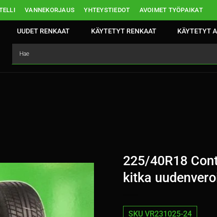
ELLI
VANNEKORJAUS
YHTEYSTIEDOT
AVOIMET TYÖPAIKAT
UUDET RENKAAT
KÄYTETYT RENKAAT
KÄYTETYT A
225/40R18 Conti
kitka uudenvero
SKU VR231025-24