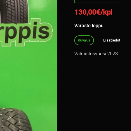
130,00
€/kpl
Varasto loppu
Kuvaus
Lisätiedot
Valmistusvuosi 2023