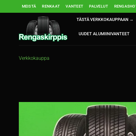
Skip
MEISTÄ
RENKAAT
VANTEET
PALVELUT
RENGASHOT
to
content
TÄSTÄ VERKKOKAUPPAAN →
UUDET ALUMIINIVANTEET
Verkkokauppa