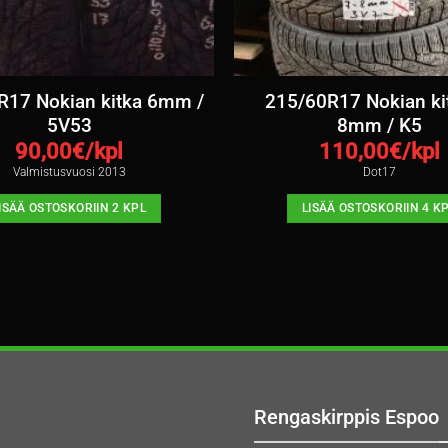
R17 Nokian kitka 6mm /
215/60R17 Nokian kit
5V53
8mm / K5
90,00
€/kpl
110,00
€/kpl
Valmistusvuosi 2013
Dot17
ISÄÄ OSTOSKORIIN 2 KPL
LISÄÄ OSTOSKORIIN 4 K
Rengaskirppis Espoo