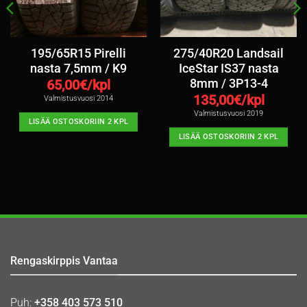
195/65R15 Pirelli
275/40R20 Landsail
nasta 7,5mm / K9
IceStar IS37 nasta
8mm / 3P13-4
65,00
€/kpl
135,00
€/kpl
Valmistusvuosi 2014
Valmistusvuosi 2019
LISÄÄ OSTOSKORIIN 2 KPL
LISÄÄ OSTOSKORIIN 2 KPL
Rengaskirppis Vantaa
Puh:
+358 403 573 510