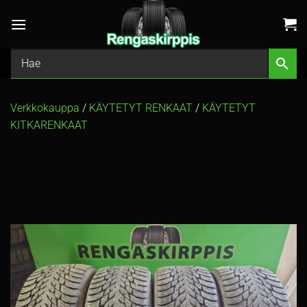
Skip
to
content
Verkkokauppa
/
KÄYTETYT RENKAAT
/
KÄYTETYT
KITKARENKAAT