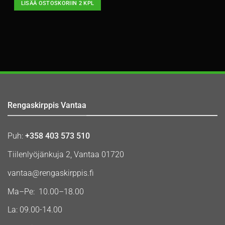
LISÄÄ OSTOSKORIIN 2 KPL
Rengaskirppis Vantaa
Puh:
+358 403 573 510
Tiilenlyöjänkuja 2, Vantaa 01720
vantaa@rengaskirppis.fi
Ma–Pe: 10.00–18.00
La: 09.00-14.00