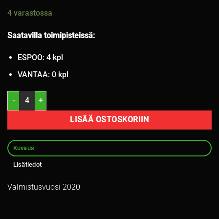
4 varastossa
Saatavilla toimipisteissä:
ESPOO: 4 kpl
VANTAA: 0 kpl
225/45R17 Nokian HKPL R3 94T kitka 6-7mm / 4P34 määrä
LISÄÄ OSTOSKORIIN
Kuvaus
Lisätiedot
Valmistusvuosi 2020