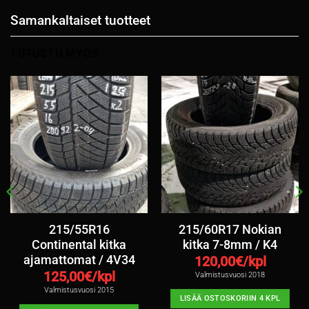
Samankaltaiset tuotteet
TUTUSTU MYÖS
215/55R16
215/60R17 Nokian
Continental kitka
kitka 7-8mm / K4
ajamattomat / 4V34
120,00
€/kpl
125,00
€/kpl
Valmistusvuosi 2018
Valmistusvuosi 2015
LISÄÄ OSTOSKORIIN 4 KPL