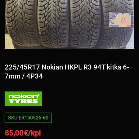
225/45R17 Nokian HKPL R3 94T kitka 6-
7mm / 4P34
SKU ER150526-60
85,00
€/kpl