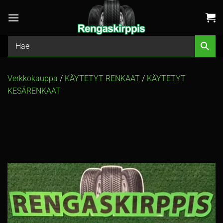
Skip
to
content
Verkkokauppa
/
KÄYTETYT RENKAAT
/
KÄYTETYT
KESÄRENKAAT