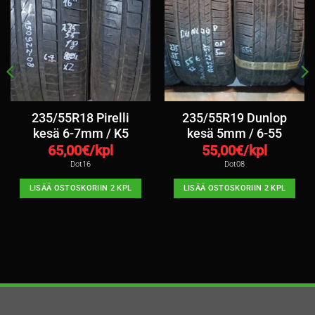
235/55R18 Pirelli
235/55R19 Dunlop
kesä 6-7mm / K5
kesä 5mm / 6-55
65,00
€/kpl
55,00
€/kpl
Dot16
Dot08
LISÄÄ OSTOSKORIIN 2 KPL
LISÄÄ OSTOSKORIIN 2 KPL