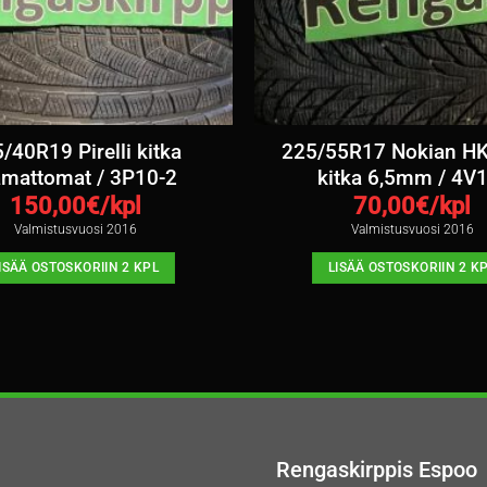
/40R19 Pirelli kitka
225/55R17 Nokian H
amattomat / 3P10-2
kitka 6,5mm / 4V1
150,00
€/kpl
70,00
€/kpl
Valmistusvuosi 2016
Valmistusvuosi 2016
ISÄÄ OSTOSKORIIN 2 KPL
LISÄÄ OSTOSKORIIN 2 K
Rengaskirppis Espoo