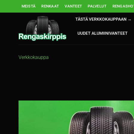
Skip
MEISTÄ
RENKAAT
VANTEET
PALVELUT
RENGASHOT
to
content
TÄSTÄ VERKKOKAUPPAAN →
UUDET ALUMIINIVANTEET
Verkkokauppa