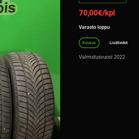
70,00
€/kpl
Varasto loppu
Kuvaus
Lisätiedot
Valmistusvuosi 2022