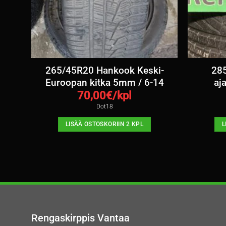
mm /
265/45R20 Hankook Keski-
285
Euroopan kitka 5mm / 6-14
aj
70,00
€/kpl
Dot18
LISÄÄ OSTOSKORIIN 2 KPL
L
Rengaskirppis Vantaa