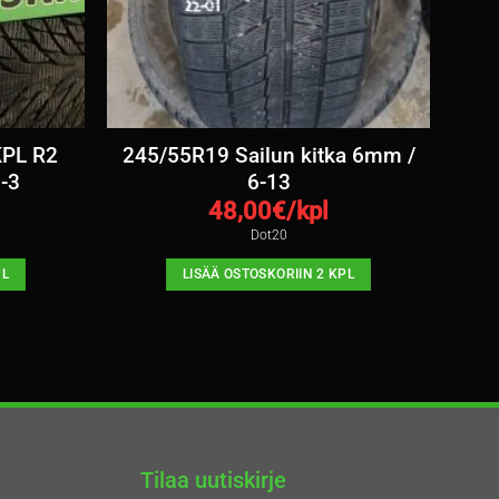
KPL R2
245/55R19 Sailun kitka 6mm /
-3
6-13
48,00
€/kpl
Dot20
PL
LISÄÄ OSTOSKORIIN 2 KPL
Tilaa uutiskirje