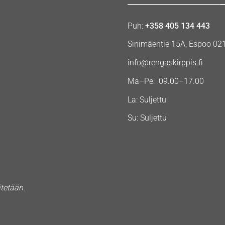
Puh:
+358 405 134 443
Sinimäentie 15A, Espoo 02
info@rengaskirppis.fi
Ma–Pe: 09.00–17.00
La: Suljettu
Su: Suljettu
ätetään.