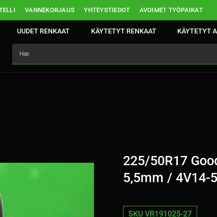
ELLI
VANNEKORJAUS
YHTEYSTIEDOT
AVOIMET TYÖPAIKAT
UUDET RENKAAT
KÄYTETYT RENKAAT
KÄYTETYT A
225/50R17 GoodY
5,5mm / 4V14-
SKU VR191025-27