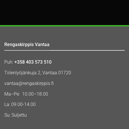
Rengaskirppis Vantaa
Puh:
+358 403 573 510
Tiilenlyöjänkuja 2, Vantaa 01720
vantaa@rengaskirppis.fi
Ma–Pe: 10.00–18.00
La: 09.00-14.00
Su: Suljettu