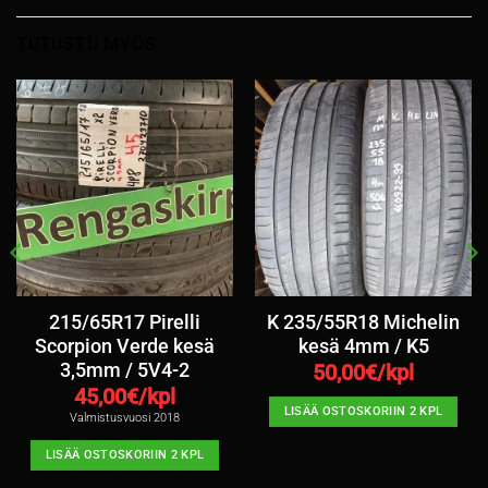
TUTUSTU MYÖS
215/65R17 Pirelli
K 235/55R18 Michelin
Scorpion Verde kesä
kesä 4mm / K5
3,5mm / 5V4-2
50,00
€/kpl
45,00
€/kpl
LISÄÄ OSTOSKORIIN 2 KPL
Valmistusvuosi 2018
LISÄÄ OSTOSKORIIN 2 KPL