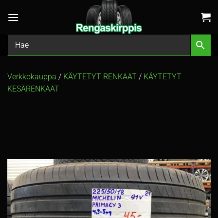
Skip
to
content
Verkkokauppa
/
KÄYTETYT RENKAAT
/
KÄYTETYT
KESÄRENKAAT