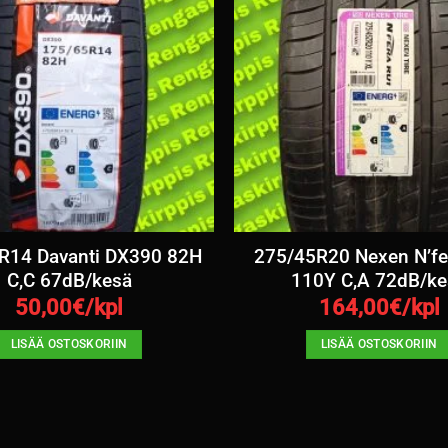
R14 Davanti DX390 82H
275/45R20 Nexen N’fe
C,C 67dB/kesä
110Y C,A 72dB/ke
50,00
€/kpl
164,00
€/kpl
LISÄÄ OSTOSKORIIN
LISÄÄ OSTOSKORIIN