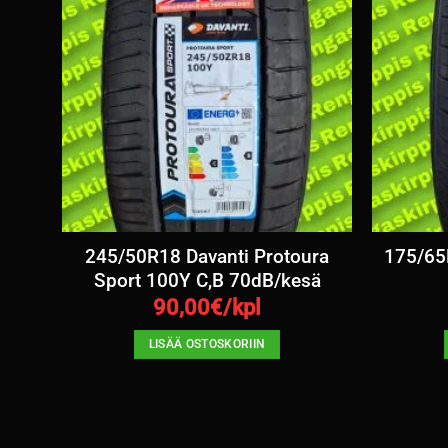
245/50R18 Davanti Protoura
175/65
B /
Sport 100Y C,B 70dB/kesä
90,00
€/kpl
LISÄÄ OSTOSKORIIN