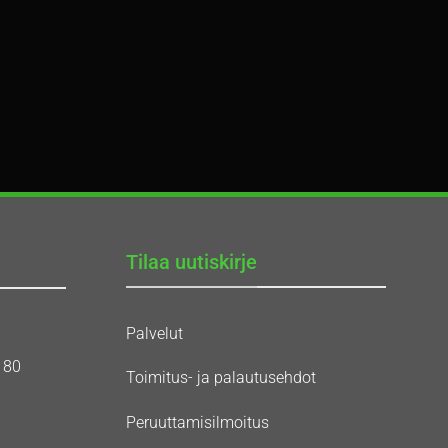
Tilaa uutiskirje
Palvelut
180
Toimitus- ja palautusehdot
Peruuttamisilmoitus