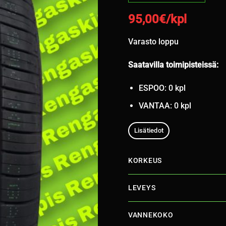
95,00
€/kpl
Varasto loppu
Saatavilla toimipisteissä:
ESPOO: 0 kpl
VANTAA: 0 kpl
Lisätiedot
KORKEUS
LEVEYS
VANNEKOKO