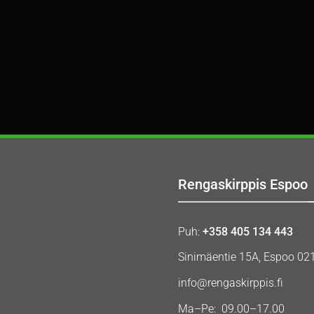
Rengaskirppis Espoo
Puh:
+358 405 134 443
Sinimäentie 15A, Espoo 02
info@rengaskirppis.fi
Ma–Pe: 09.00–17.00