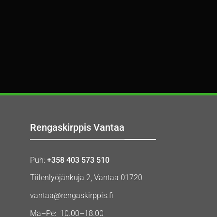
Rengaskirppis Vantaa
Puh:
+358 403 573 510
Tiilenlyöjänkuja 2, Vantaa 01720
vantaa@rengaskirppis.fi
Ma–Pe: 10.00–18.00