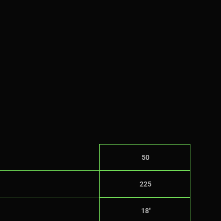
50
225
18''