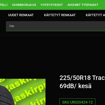
ELLI
VANNEKORJAUS
YHTEYSTIEDOT
AVOIMET TYÖPAIKAT
UUDET RENKAAT
KÄYTETYT RENKAAT
KÄYTETYT A
225/50R18 Trac
69dB/ kesä
SKU UR020424-12