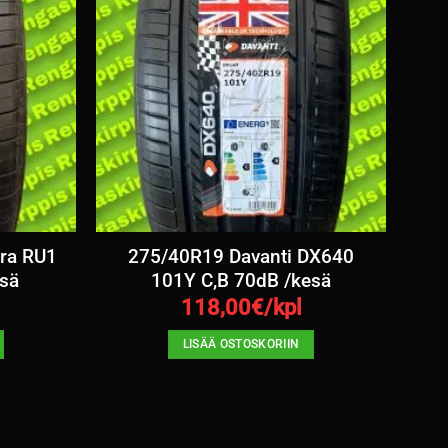
ra RU1
275/40R19 Davanti DX640
sä
101Y C,B 70dB /kesä
118,00
€/kpl
LISÄÄ OSTOSKORIIN