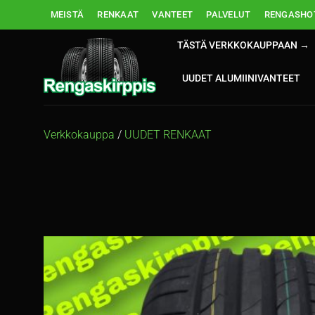
Skip
MEISTÄ
RENKAAT
VANTEET
PALVELUT
RENGASHOT
to
content
TÄSTÄ VERKKOKAUPPAAN →
UUDET ALUMIINIVANTEET
Verkkokauppa
/
UUDET RENKAAT