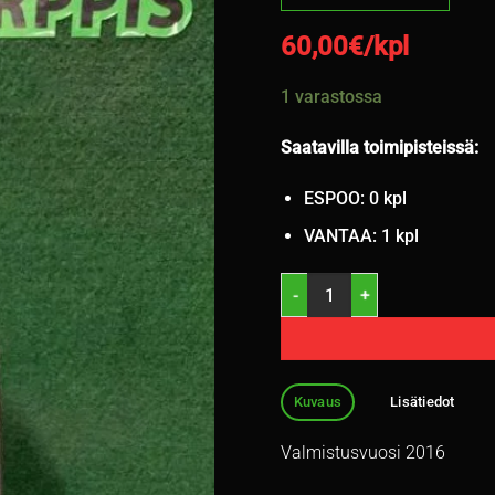
60,00
€/kpl
1 varastossa
Saatavilla toimipisteissä:
ESPOO: 0 kpl
VANTAA: 1 kpl
225/55R17 Pirelli Cinturato P
Kuvaus
Lisätiedot
Valmistusvuosi 2016