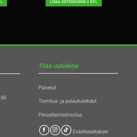
PL
LISÄÄ OSTOSKORIIN 2 KPL
Tilaa uutiskirje
Palvelut
180
Toimitus- ja palautusehdot
Peruuttamisilmoitus
Evästeasetukset