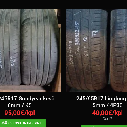
/45R17 Goodyear kesä
245/65R17 Linglong
6mm / K5
5mm / 4P30
95,00
€/kpl
40,00
€/kpl
Dot17
ISÄÄ OSTOSKORIIN 2 KPL