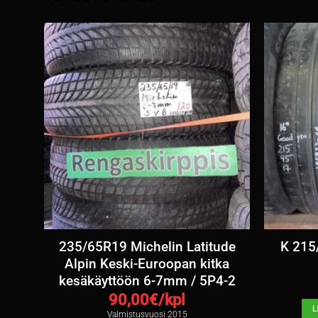
sä
235/65R19 Michelin Latitude
K 215
Alpin Keski-Euroopan kitka
kesäkäyttöön 6-7mm / 5P4-2
90,00
€/kpl
L
Valmistusvuosi 2015