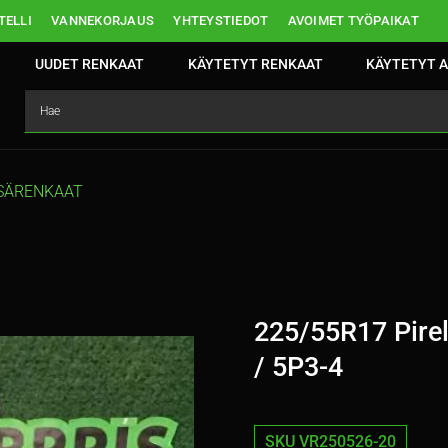
ELLI
VANNEKORJAUS
YHTEYSTIEDOT
AVOIMET TYÖPAIKAT
UUDET RENKAAT
KÄYTETYT RENKAAT
KÄYTETYT A
SÄRENKAAT
225/55R17 Pirel
/ 5P3-4
SKU VR250526-20