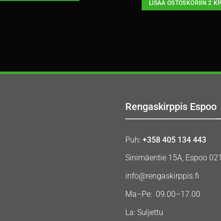
LISÄÄ OSTOSKORIIN 2 K
Rengaskirppis Espoo
Puh:
+358 405 134 443
Sinimäentie 15A, Espoo 02
info@rengaskirppis.fi
Ma–Pe: 09.00–17.00
La: Suljettu