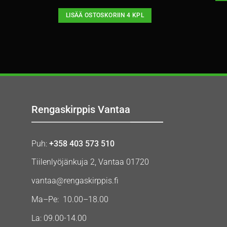
LISÄÄ OSTOSKORIIN 4 KPL
Rengaskirppis Vantaa
Puh:
+358 403 573 510
Tiilenlyöjänkuja 2, Vantaa 01720
vantaa@rengaskirppis.fi
Ma–Pe: 10.00–18.00
La: 09.00-14.00