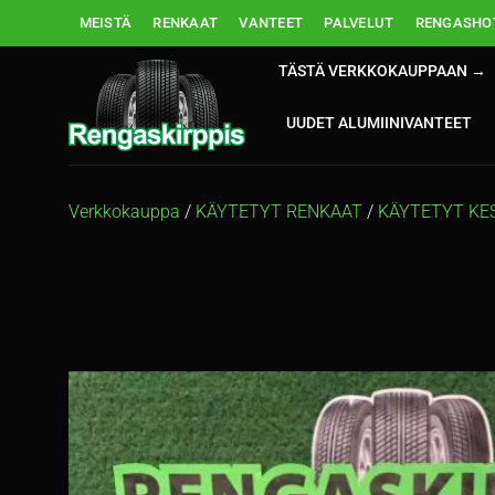
Skip
MEISTÄ
RENKAAT
VANTEET
PALVELUT
RENGASHOT
to
content
TÄSTÄ VERKKOKAUPPAAN →
UUDET ALUMIINIVANTEET
Verkkokauppa
/
KÄYTETYT RENKAAT
/
KÄYTETYT KE