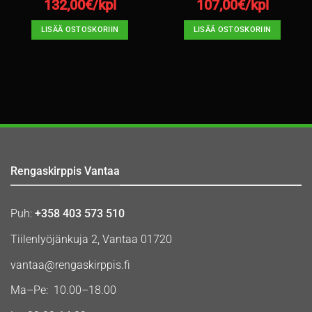
132,00
€/kpl
107,00
€/kpl
LISÄÄ OSTOSKORIIN
LISÄÄ OSTOSKORIIN
Rengaskirppis Vantaa
Puh:
+358 403 573 510
Tiilenlyöjänkuja 2, Vantaa 01720
vantaa@rengaskirppis.fi
Ma–Pe: 10.00–18.00