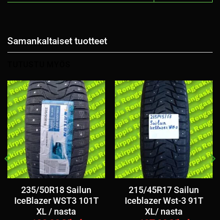
Samankaltaiset tuotteet
TUTUSTU MYÖS
235/50R18 Sailun
215/45R17 Sailun
IceBlazer WST3 101T
Iceblazer Wst-3 91T
XL / nasta
XL/ nasta