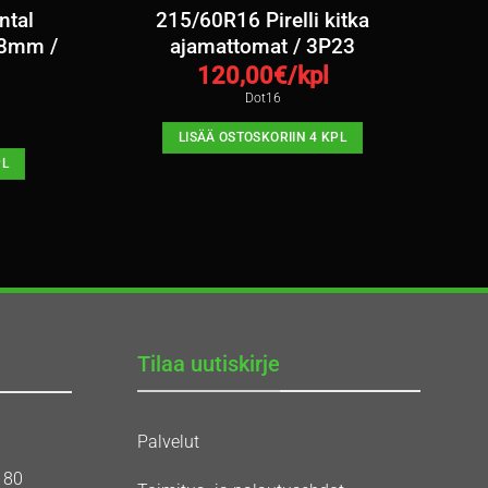
ntal
215/60R16 Pirelli kitka
 8mm /
ajamattomat / 3P23
120,00
€/kpl
Dot16
LISÄÄ OSTOSKORIIN 4 KPL
PL
Tilaa uutiskirje
Palvelut
180