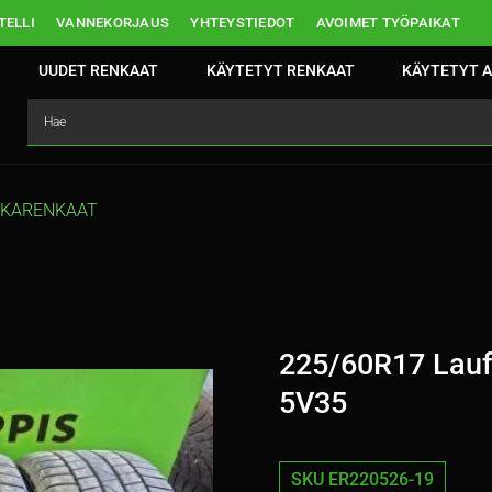
ELLI
VANNEKORJAUS
YHTEYSTIEDOT
AVOIMET TYÖPAIKAT
UUDET RENKAAT
KÄYTETYT RENKAAT
KÄYTETYT A
TKARENKAAT
225/60R17 Laufe
5V35
SKU ER220526-19