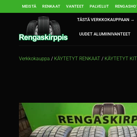
Skip
MEISTÄ
RENKAAT
VANTEET
PALVELUT
RENGASHOT
to
content
TÄSTÄ VERKKOKAUPPAAN →
UUDET ALUMIINIVANTEET
Verkkokauppa
/
KÄYTETYT RENKAAT
/
KÄYTETYT KI