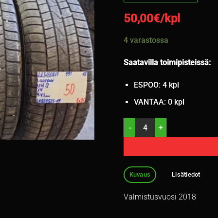
50,00
€/kpl
4 varastossa
Saatavilla toimipisteissä:
ESPOO: 4 kpl
VANTAA: 0 kpl
225/60R17 Laufenn IFit IZ 99T
Kuvaus
Lisätiedot
Valmistusvuosi 2018