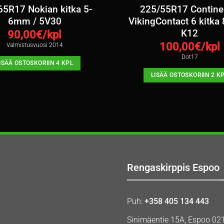
65R17 Nokian kitka 5-
225/55R17 Contine
6mm / 5V30
VikingContact 6 kitka
K12
90,00
€/kpl
100,00
€/kpl
Valmistusvuosi 2014
Dot17
ISÄÄ OSTOSKORIIN 4 KPL
LISÄÄ OSTOSKORIIN 2 K
Rengaskirppis Espoo
Puh:
+358 405 134 443
Sinimäentie 15A, Espoo 02