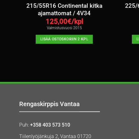
tka
215/55R16 Continental kitka
225/
ajamattomat / 4V34
125,00
€/kpl
Valmistusvuosi 2015
LISÄÄ OSTOSKORIIN 2 KPL
L
Rengaskirppis Vantaa
Puh:
+358 403 573 510
Tiilenlyöjänkuja 2, Vantaa 01720