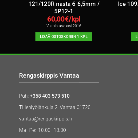
 K4
121/120R nasta 6-6,5mm /
Ice 10
5P12-1
60,00
€/kpl
Valmistusvuosi 2016
LISÄÄ OSTOSKORIIN 1 KPL
L
Rengaskirppis Vantaa
Puh:
+358 403 573 510
Tiilenlyöjänkuja 2, Vantaa 01720
vantaa@rengaskirppis.fi
Ma–Pe: 10.00–18.00