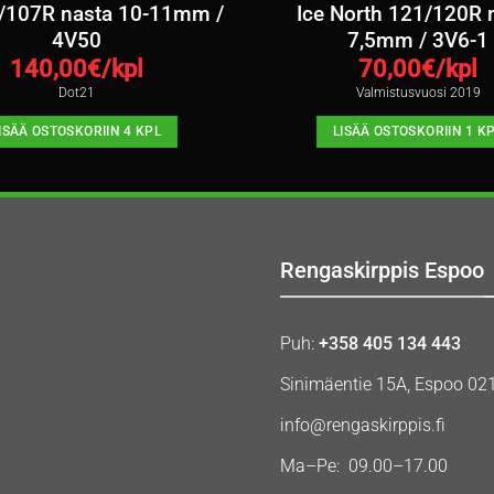
9/107R nasta 10-11mm /
Ice North 121/120R 
4V50
7,5mm / 3V6-1
140,00
€/kpl
70,00
€/kpl
Dot21
Valmistusvuosi 2019
ISÄÄ OSTOSKORIIN 4 KPL
LISÄÄ OSTOSKORIIN 1 K
Rengaskirppis Espoo
Puh:
+358 405 134 443
Sinimäentie 15A, Espoo 02
info@rengaskirppis.fi
Ma–Pe: 09.00–17.00