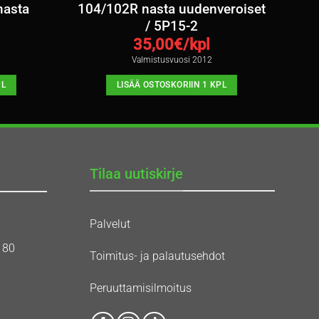
nasta
104/102R nasta uudenveroiset
/ 5P15-2
35,00
€/kpl
Valmistusvuosi 2012
PL
LISÄÄ OSTOSKORIIN 1 KPL
Tilaa uutiskirje
Palvelut
180
Toimitus- ja palautusehdot
Peruuttamisilmoitus