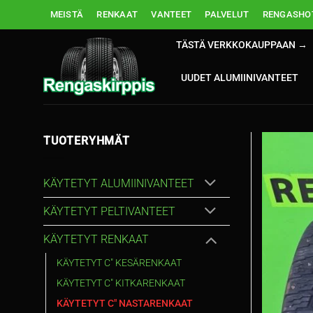
Skip
MEISTÄ
RENKAAT
VANTEET
PALVELUT
RENGASHOT
to
content
TÄSTÄ VERKKOKAUPPAAN →
UUDET ALUMIINIVANTEET
TUOTERYHMÄT
KÄYTETYT ALUMIINIVANTEET
KÄYTETYT PELTIVANTEET
KÄYTETYT RENKAAT
KÄYTETYT C" KESÄRENKAAT
KÄYTETYT C" KITKARENKAAT
KÄYTETYT C" NASTARENKAAT