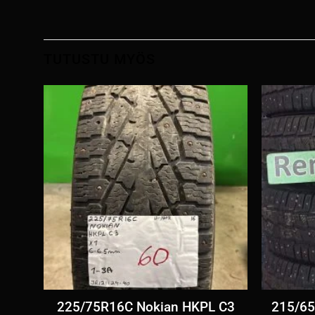
TUTUSTU MYÖS
l
225/75R16C Nokian HKPL C3
215/65