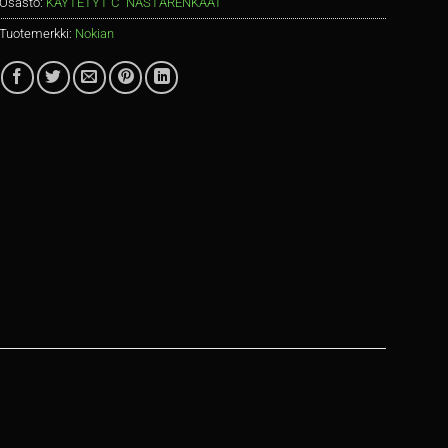
Osasto:
KÄYTETYT C" NASTARENKAAT
Tuotemerkki:
Nokian