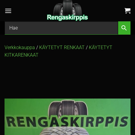
Skip
to
content
Verkkokauppa
/
KÄYTETYT RENKAAT
/
KÄYTETYT
KITKARENKAAT