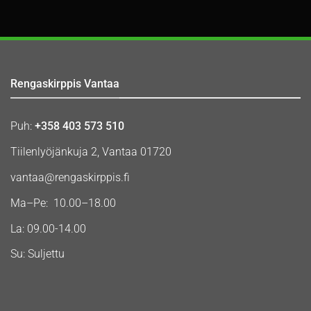
Rengaskirppis Vantaa
Puh:
+358 403 573 510
Tiilenlyöjänkuja 2, Vantaa 01720
vantaa@rengaskirppis.fi
Ma–Pe: 10.00–18.00
La: 09.00-14.00
Su: Suljettu