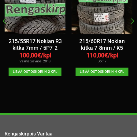
215/55R17 Nokian R3
215/60R17 Nokian
kitka 7mm / 5P7-2
kitka 7-8mm / K5
100,00
€/kpl
110,00
€/kpl
Valmistusvuosi 2018
Dot17
LISÄÄ OSTOSKORIIN 2 KPL
LISÄÄ OSTOSKORIIN 4 KPL
Rengaskirppis Vantaa