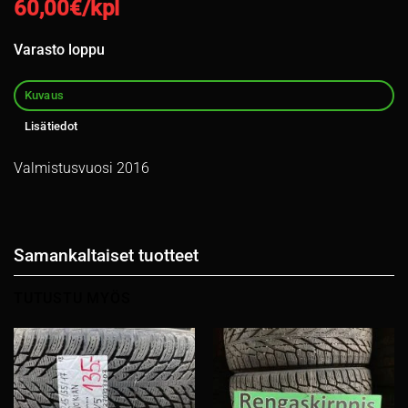
60,00
€/kpl
Varasto loppu
Kuvaus
Lisätiedot
Valmistusvuosi 2016
Samankaltaiset tuotteet
TUTUSTU MYÖS