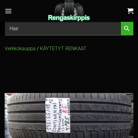
Skip
to
content
Verkkokauppa
/
KÄYTETYT RENKAAT