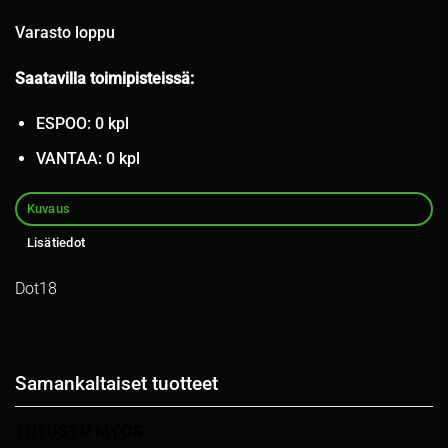
Varasto loppu
Saatavilla toimipisteissä:
ESPOO: 0 kpl
VANTAA: 0 kpl
Kuvaus
Lisätiedot
Dot18
Samankaltaiset tuotteet
TUTUSTU MYÖS