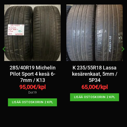
285/40R19 Michelin
K 235/55R18 Lassa
Pilot Sport 4 kesä 6-
kesärenkaat, 5mm /
7mm / K13
5P34
95,00
€/kpl
65,00
€/kpl
Dot19
LISÄÄ OSTOSKORIIN 2 KPL
LISÄÄ OSTOSKORIIN 2 KPL