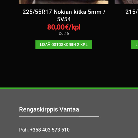
i-
225/55R17 Nokian kitka 5mm /
215/
14
5V54
80,00
€/kpl
Dot16
LISÄÄ OSTOSKORIIN 2 KPL
L
Rengaskirppis Vantaa
Puh:
+358 403 573 510