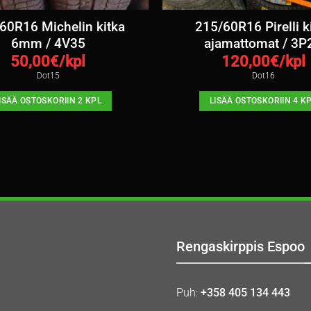
60R16 Michelin kitka
215/60R16 Pirelli k
6mm / 4V35
ajamattomat / 3P
50,00
€/kpl
120,00
€/kpl
Dot15
Dot16
ISÄÄ OSTOSKORIIN 2 KPL
LISÄÄ OSTOSKORIIN 4 K
Rengaskirppis Espoo
Puh:
+358 405 134 443