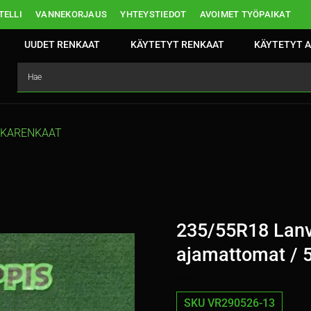
ELLI
VANNEKORJAUS
YHTEYSTIEDOT
AVOIMET TYÖPAIKAT
UUDET RENKAAT
KÄYTETYT RENKAAT
KÄYTETYT A
TKARENKAAT
235/55R18 Lanvi
ajamattomat / 
SKU VR290526-13