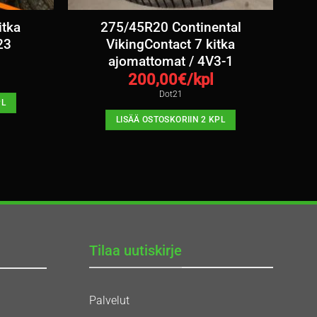
itka
275/45R20 Continental
23
VikingContact 7 kitka
ajomattomat / 4V3-1
200,00
€/kpl
Dot21
PL
LISÄÄ OSTOSKORIIN 2 KPL
Tilaa uutiskirje
Palvelut