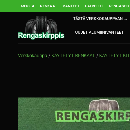
Skip
MEISTÄ
RENKAAT
VANTEET
PALVELUT
RENGASHOT
to
content
TÄSTÄ VERKKOKAUPPAAN →
UUDET ALUMIINIVANTEET
Verkkokauppa
/
KÄYTETYT RENKAAT
/
KÄYTETYT KI