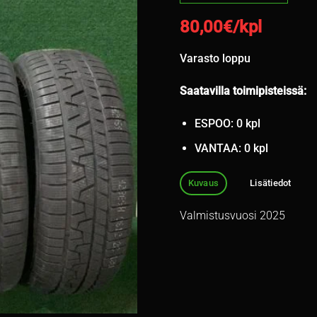
80,00
€/kpl
Varasto loppu
Saatavilla toimipisteissä:
ESPOO: 0 kpl
VANTAA: 0 kpl
Kuvaus
Lisätiedot
Valmistusvuosi 2025