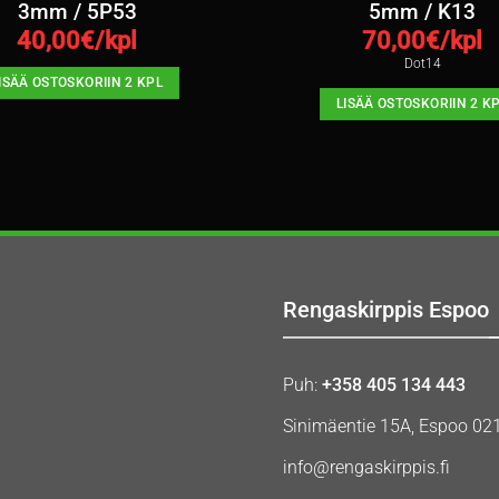
3mm / 5P53
5mm / K13
40,00
€/kpl
70,00
€/kpl
Dot14
ISÄÄ OSTOSKORIIN 2 KPL
LISÄÄ OSTOSKORIIN 2 K
Rengaskirppis Espoo
Puh:
+358 405 134 443
Sinimäentie 15A, Espoo 02
info@rengaskirppis.fi