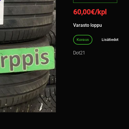
60,00
€/kpl
Varasto loppu
Kuvaus
Lisätiedot
Dot21