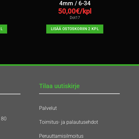
4mm / 6-34
50,00
€/kpl
Dot17
PL
LISÄÄ OSTOSKORIIN 2 KPL
Tilaa uutiskirje
Palvelut
180
Toimitus- ja palautusehdot
Peruuttamisilmoitus