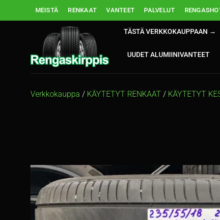
Skip
MEISTÄ
RENKAAT
VANTEET
PALVELUT
RENGASHOT
to
content
TÄSTÄ VERKKOKAUPPAAN →
UUDET ALUMIINIVANTEET
Verkkokauppa
/
KÄYTETYT RENKAAT
/
KÄYTETYT KE