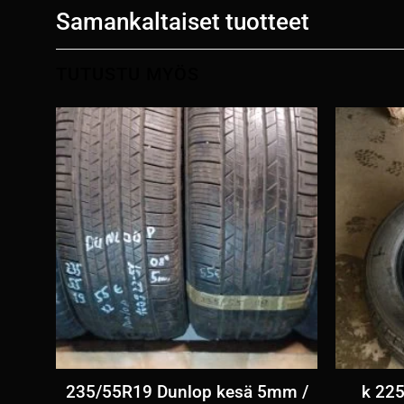
Samankaltaiset tuotteet
TUTUSTU MYÖS
esä
235/55R19 Dunlop kesä 5mm /
k 225