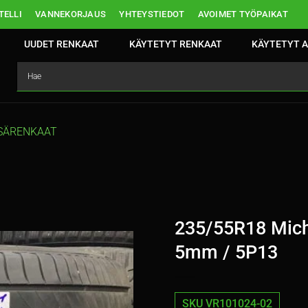
ELLI
VANNEKORJAUS
YHTEYSTIEDOT
AVOIMET TYÖPAIKAT
UUDET RENKAAT
KÄYTETYT RENKAAT
KÄYTETYT A
SÄRENKAAT
235/55R18 Mich
5mm / 5P13
SKU VR101024-02