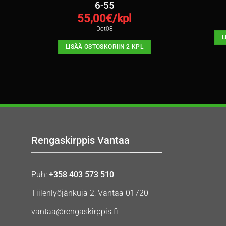
6-55
55,00
€/kpl
Dot08
L
LISÄÄ OSTOSKORIIN 2 KPL
Rengaskirppis Vantaa
Puh:
+358 403 573 510
Tiilenlyöjänkuja 2, Vantaa 01720
vantaa@rengaskirppis.fi